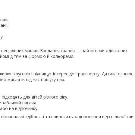
шин.
анії.
у.
спеціальних машин. Завдання гравця – знайти пари однакових
айомі дітям за формою й кольорами.
ирює кругозір і підвищує інтерес до транспорту. Дитина освоює
но мислить під час пошуку пар.
ідходять для дітей різного віку.
ивабливий вигляд.
або на відпочинку.
ізнавальні здібності та приносить задоволення від спільної гри.