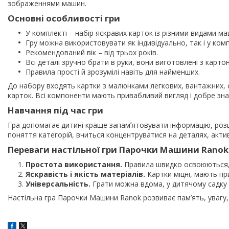
зображеннями машин.
Основні особливості гри
У комплекті – набір яскравих карток із різними видами ма
Гру можна використовувати як індивідуально, так і у комп
Рекомендований вік – від трьох років.
Всі деталі зручно брати в руки, вони виготовлені з картон
Правила прості й зрозумілі навіть для найменших.
До набору входять картки з малюнками легкових, вантажних, 
карток. Всі компоненти мають привабливий вигляд і добре зн
Навчання під час гри
Гра допомагає дитині краще запамʼятовувати інформацію, розш
поняття категорій, вчиться концентруватися на деталях, актив
Переваги настільної гри Парочки Машини Ranok
Простота використання.
Правила швидко освоюються, п
Яскравість і якість матеріалів.
Картки міцні, мають пр
Універсальність.
Грати можна вдома, у дитячому садку 
Настільна гра Парочки Машини Ranok розвиває памʼять, увагу, п