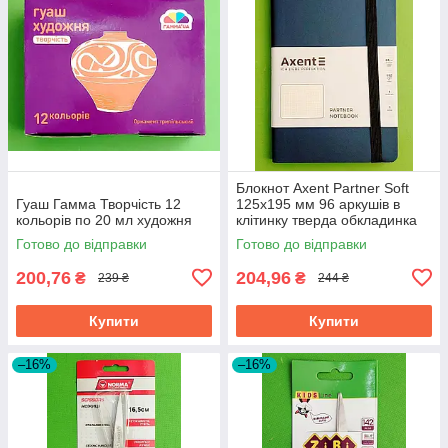
Блокнот Axent Partner Soft
Гуаш Гамма Творчість 12
125х195 мм 96 аркушів в
кольорів по 20 мл художня
клітинку тверда обкладинка
синій
Готово до відправки
Готово до відправки
200,76
204,96
₴
₴
239 ₴
244 ₴
Купити
Купити
–16%
–16%