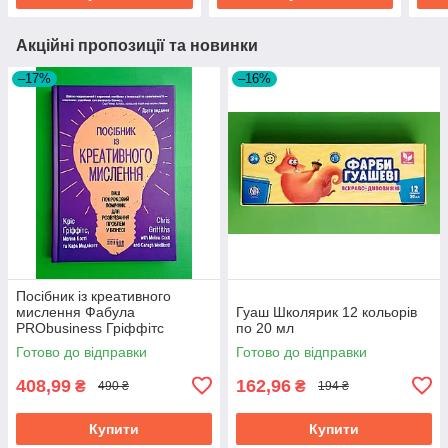
Акційні пропозиції та новинки
–17%
–16%
Посібник із креативного
мислення Фабула
Гуаш Школярик 12 кольорів
PRObusiness Гріффітс
по 20 мл
фіолетова
Готово до відправки
Готово до відправки
408,99
162,96
₴
₴
490 ₴
194 ₴
Купити
Купити