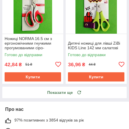
Ножиці NORMA 16.5 см з
ергономічними гнучкими
Дитячі ножиці для лівші ZiBi
прогумованими сіро-
KIDS Line 142 мм салатові
червоними ручками 1.8 мм
Готово до відправки
Готово до відправки
42,84
36,96
₴
₴
51 ₴
44 ₴
Купити
Купити
Показати ще
Про нас
97% позитивних з 3854 відгуків за рік