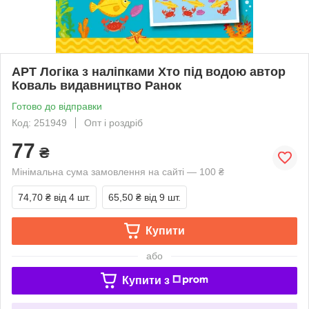
АРТ Логіка з наліпками Хто під водою автор
Коваль видавництво Ранок
Готово до відправки
Код: 251949
Опт і роздріб
77
₴
Мінімальна сума замовлення на сайті — 100 ₴
74,70 ₴
від 4 шт.
65,50 ₴
від 9 шт.
Купити
або
Купити з