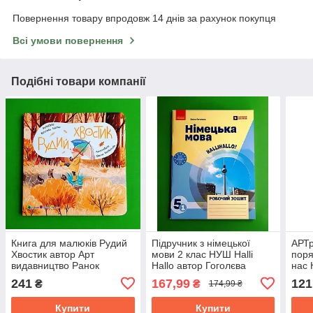
Повернення товару впродовж 14 днів за рахунок покупця
Всі умови повернення
Подібні товари компанії
Книга для малюків Рудий
Підручник з німецької
АРТ
Хвостик автор Арт
мови 2 клас НУШ Halli
поря
видавництво Ранок
Hallo автор Гоголєва
нас 
видавництво Ранок
241
167,99
121
₴
₴
174,99 ₴
Купити
Купити