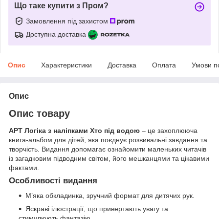
Що таке купити з Пром?
Замовлення під захистом
Доступна доставка
Опис
Характеристики
Доставка
Оплата
Умови п
Опис
Опис товару
АРТ Логіка з наліпками Хто під водою
– це захоплююча
книга-альбом для дітей, яка поєднує розвивальні завдання та
творчість. Видання допомагає ознайомити маленьких читачів
із загадковим підводним світом, його мешканцями та цікавими
фактами.
Особливості видання
М’яка обкладинка, зручний формат для дитячих рук.
Яскраві ілюстрації, що привертають увагу та
стимулюють фантазію.