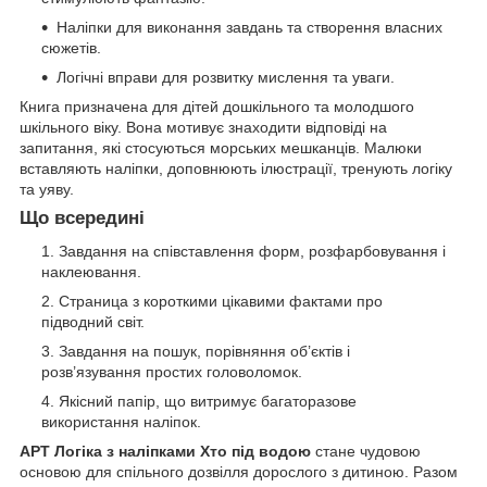
Наліпки для виконання завдань та створення власних
сюжетів.
Логічні вправи для розвитку мислення та уваги.
Книга призначена для дітей дошкільного та молодшого
шкільного віку. Вона мотивує знаходити відповіді на
запитання, які стосуються морських мешканців. Малюки
вставляють наліпки, доповнюють ілюстрації, тренують логіку
та уяву.
Що всередині
Завдання на співставлення форм, розфарбовування і
наклеювання.
Страница з короткими цікавими фактами про
підводний світ.
Завдання на пошук, порівняння об’єктів і
розв’язування простих головоломок.
Якісний папір, що витримує багаторазове
використання наліпок.
АРТ Логіка з наліпками Хто під водою
стане чудовою
основою для спільного дозвілля дорослого з дитиною. Разом