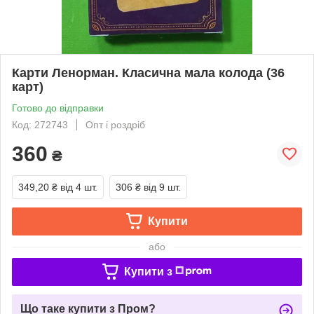
Карти Ленорман. Класична мала колода (36
карт)
Готово до відправки
Код: 272743
Опт і роздріб
360
₴
349,20 ₴
від 4 шт.
306 ₴
від 9 шт.
Купити
або
Купити з
Що таке купити з Пром?