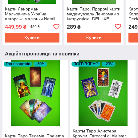
Карти Ленорман
Карти Таро. Пророчі карти
Карт
Мальовнича Україна
мадемуазель Ленорман з
Коло
авторські малюнки Natali
інструкцією. DELUXE
Dec
Taro 37 карт україномовні
449,99
289
249
₴
₴
450 ₴
Купити
Купити
Акційні пропозиції та новинки
Топ продажів
–30%
ПОПУЛЯРНО
–23%
Карты Таро Алистера
Карти Таро Телема. Thelema
Кроули. Tarocchi di Aleister