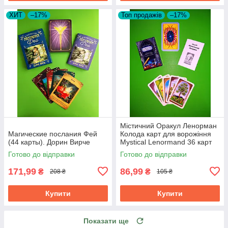
ХИТ
–17%
Топ продажів
–17%
Містичний Оракул Ленорман
Магические послания Фей
Колода карт для ворожіння
(44 карты). Дорин Вирче
Mystical Lenormand 36 карт
Готово до відправки
Готово до відправки
171,99
86,99
₴
₴
208 ₴
105 ₴
Купити
Купити
Показати ще