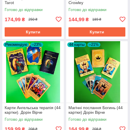
Tarot
Crowley
Готово до відправки
Готово до відправки
174,99
144,99
₴
₴
250 ₴
189 ₴
Купити
Купити
Рекомендую
–23%
44 карты
–21%
Карти Ангельська терапія (44
Магічні послання Богинь (44
картки). Дорін Вірче
картки) Дорін Вірче
Готово до відправки
Готово до відправки
159,99
164,99
₴
₴
208 ₴
208 ₴