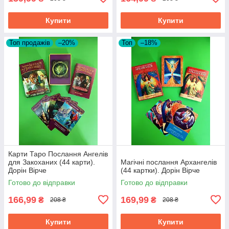
Купити
Купити
Топ продажів
–20%
Топ
–18%
Карти Таро Послання Ангелів
для Закоханих (44 карти).
Магічні послання Архангелів
Дорін Вірче
(44 картки). Дорін Вірче
Готово до відправки
Готово до відправки
166,99
169,99
₴
₴
208 ₴
208 ₴
Купити
Купити