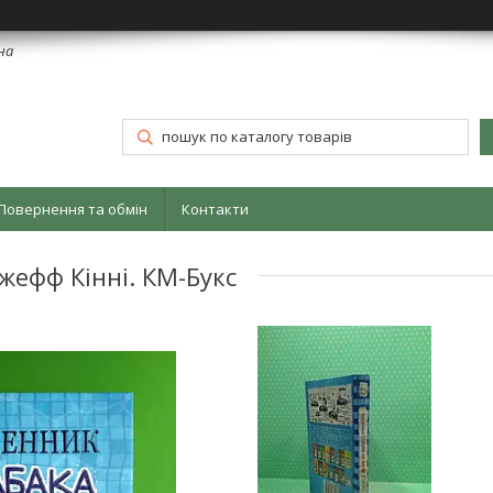
їна
Повернення та обмін
Контакти
жефф Кінні. КМ-Букс