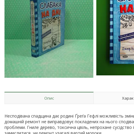
Опис
Харак
Несподівана спадщина дає родині Ґреґа Гефлі можливість змін
домашній ремонт не виправдовує покладених на нього сподіван
проблеми. Гниле дерево, токсична цвіль, непрохане сусідство 
замислитися, чи ремонт узагалі вартий мороки.