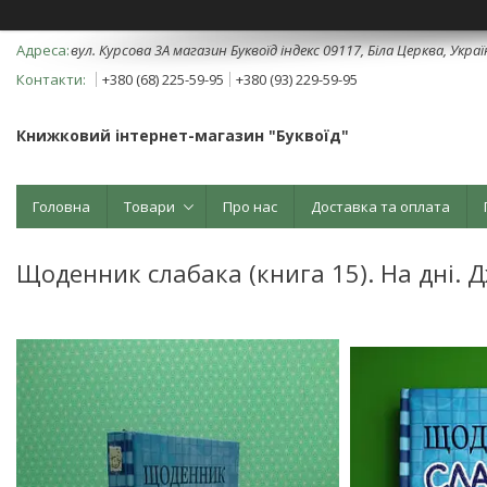
вул. Курсова 3А магазин Буквоїд індекс 09117, Біла Церква, Укра
+380 (68) 225-59-95
+380 (93) 229-59-95
Книжковий інтернет-магазин "Буквоїд"
Головна
Товари
Про нас
Доставка та оплата
Щоденник слабака (книга 15). На дні. Д