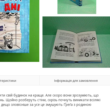
теристики
Інформація для замовлення
ити свій будинок на краще. Але скоро вони зрозуміють, що
ь. Щойно розберуть стіни, скрізь почнуть виникати всілякі
і дещо зловісніше за усе це змушують Ґреґа з родиною