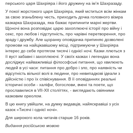
перського царя Шахріяра і його дружину на ім'я Шахразаду.
У покої жорстокого царя Шахріяра, який мститься всім жінкам
за свою зганьблену честь, приходить дочка головного візира
казкарка Шахразада, яка бажає припинити марні жертви.
Щоночі вона розповідає царю захоплюючі історії про війну і
секс, про любов і підступність, про чарівні перетворення, про
зраду і дружбу. Але щоранку оповідачка припиняє дозволені
промови на найцікавішому місці, підтримуючи у Шахріяра
інтерес до себе протягом тисячі і однієї ночі. Казки ллються з
її вуст забавні і захоплюючі. У своїх казках і легендах вона
досліджує найважливіші філософські питання, що хвилюють
людей в усі часи: питання про добро і зло, про наявність чи
відсутність вільної волі в людини, про невипадкові ідеали з
дійсністю і про їх співіснування. В її оповіданнях реальні
історичні особи - халіфи, богослови, вчені та поети, що
прославилися в VII-XII століттях, - виглядають овіяними
казковим ореолом.
В цю книгу увійшли, на думку видавців, найяскравіші з усіх
казок «Тисячі і однієї ночі».
Для широкого кола читачів старше 16 років.
Видання російською мовою