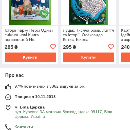
Історії парку Персі Однієї
Луцьк, Тисяча років, Життя
Карт
сніжної ночі Книга
та історії, Олександр
Ідей
активностей Нік
Котис, Віхола
з ак
Баттерворт Читаріум
пен
285
295
240
₴
₴
Купити
Купити
Про нас
97% позитивних з 3862 відгуків за рік
Працює з 10.11.2013
м. Біла Церква
вул. Курсова 3А магазин Буквоїд індекс 09117, Біла
Церква, Україна
Контакти