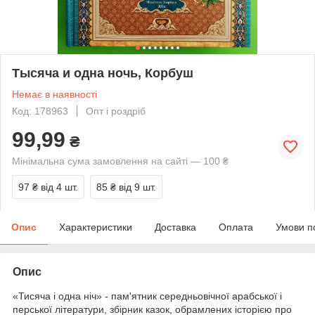
Тысяча и одна ночь, Корбуш
Немає в наявності
Код: 178963
Опт і роздріб
99,99
₴
Мінімальна сума замовлення на сайті — 100 ₴
97 ₴
від 4 шт.
85 ₴
від 9 шт.
Опис
Характеристики
Доставка
Оплата
Умови п
Опис
«Тисяча і одна ніч» - пам'ятник середньовічної арабської і
перської літератури, збірник казок, обрамлених історією про