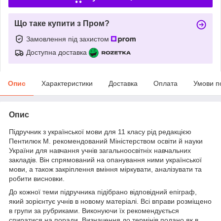
Що таке купити з Пром?
Замовлення під захистом
Доступна доставка
Опис
Характеристики
Доставка
Оплата
Умови п
Опис
Підручник з української мови для 11 класу рід редакцією
Пентилюк М. рекомендований Міністерством освіти й науки
України для навчання учнів загальноосвітніх навчальних
закладів. Він спрямований на опанування ними української
мови, а також закріплення вміння міркувати, аналізувати та
робити висновки.
До кожної теми підручника підібрано відповідний епіграф,
який зорієнтує учнів в новому матеріалі. Всі вправи розміщено
в групи за рубриками. Виконуючи їх рекомендується
спиратися на поради. Визначення до термінів подано як в