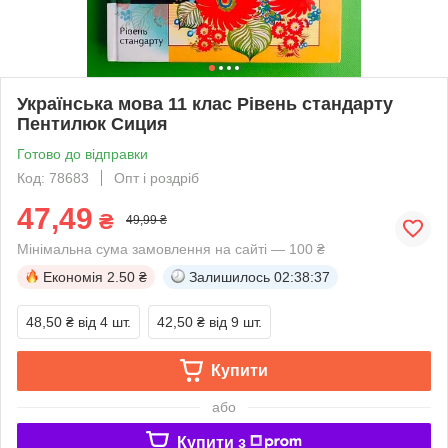
Українська мова 11 клас Рівень стандарту
Пентилюк Сиция
Готово до відправки
Код: 78683
Опт і роздріб
47,49
₴
49,99 ₴
Мінімальна сума замовлення на сайті — 100 ₴
Економія
2.50 ₴
Залишилось
02:38:37
48,50 ₴
від 4 шт.
42,50 ₴
від 9 шт.
Купити
або
Купити з