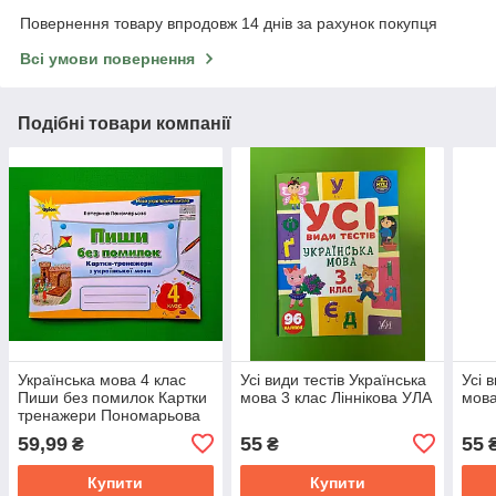
Повернення товару впродовж 14 днів за рахунок покупця
Всі умови повернення
Подібні товари компанії
Українська мова 4 клас
Усі види тестів Українська
Усі 
Пиши без помилок Картки
мова 3 клас Ліннікова УЛА
мова
тренажери Пономарьова
Оріон
59,99
55
55
₴
₴
Купити
Купити