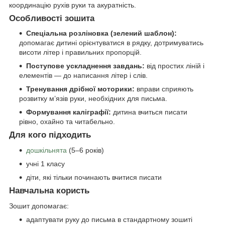
координацію рухів руки та акуратність.
Особливості зошита
Спеціальна розліновка (зелений шаблон):
допомагає дитині орієнтуватися в рядку, дотримуватись
висоти літер і правильних пропорцій.
Поступове ускладнення завдань:
від простих ліній і
елементів — до написання літер і слів.
Тренування дрібної моторики:
вправи сприяють
розвитку м’язів руки, необхідних для письма.
Формування каліграфії:
дитина вчиться писати
рівно, охайно та читабельно.
Для кого підходить
дошкільнята
(5–6 років)
учні 1 класу
діти, які тільки починають вчитися писати
Навчальна користь
Зошит допомагає:
адаптувати руку до письма в стандартному зошиті