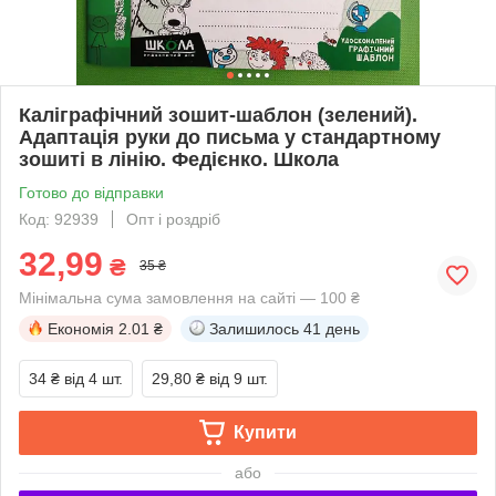
Каліграфічний зошит-шаблон (зелений).
Адаптація руки до письма у стандартному
зошиті в лінію. Федієнко. Школа
Готово до відправки
Код: 92939
Опт і роздріб
32,99
₴
35 ₴
Мінімальна сума замовлення на сайті — 100 ₴
Економія
2.01 ₴
Залишилось
41 день
34 ₴
від 4 шт.
29,80 ₴
від 9 шт.
Купити
або