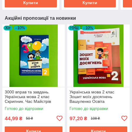
Купити
Купити
Акційні пропозиції та новинки
Хіт
–10%
НУШ
–10%
3000 вправ та завдань.
Українська мова 2 клас
Українська мова 2 клас
Зошит моїх досягнень
Скрипник. Час Майстрів
Вашуленко Освіта
Готово до відправки
Готово до відправки
44,99
97,20
₴
₴
50 ₴
108 ₴
Купити
Купити