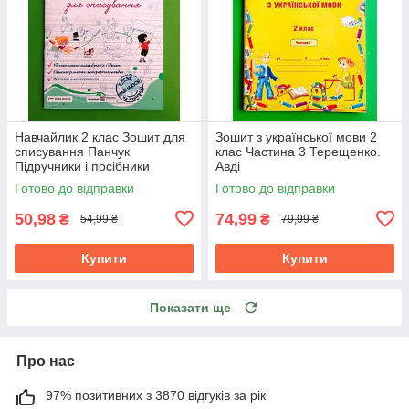
Навчайлик 2 клас Зошит для
Зошит з української мови 2
списування Панчук
клас Частина 3 Терещенко.
Пiдручники i посiбники
Авді
Готово до відправки
Готово до відправки
50,98
74,99
₴
₴
54,99 ₴
79,99 ₴
Купити
Купити
Показати ще
Про нас
97% позитивних з 3870 відгуків за рік