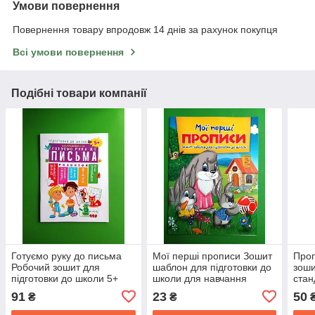
Умови повернення
Повернення товару впродовж 14 днів за рахунок покупця
Всі умови повернення
Подібні товари компанії
Готуємо руку до письма
Мої перші прописи Зошит
Проп
Робочий зошит для
шаблон для підготовки до
зоши
підготовки до школи 5+
школи для навчання
стан
Торсінг
письму
Феді
91
23
50
₴
₴