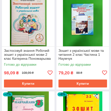
Застосовуй знання Робочий
Зошит з української мови та
зошит з української мови 2
читання 2 клас Частина 1
клас Катерина Пономарьова
Наумчук
Оріон
Готово до відправки
Готово до відправки
98,09
79,20
₴
₴
108,99 ₴
88 ₴
Купити
Купити
–7%
–6%