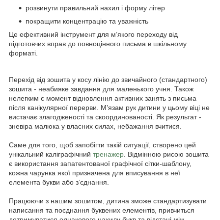
розвинути правильний нахил і форму літер
покращити концентрацію та уважність
Це ефективний інструмент для м’якого переходу від
підготовчих вправ до повноцінного письма в шкільному
форматі.
Перехід від зошита у косу лінію до звичайного (стандартного)
зошита - неабияке завдання для маленького учня. Також
нелегким є момент відновлення активних занять з письма
після канікулярної перерви. М’язам рук дитини у цьому віці не
вистачає злагодженості та скоординованості. Як результат -
зневіра малюка у власних силах, небажання вчитися.
Саме для того, щоб запобігти такій ситуації, створено цей
унікальний каліграфічний
тренажер
. Відмінною рисою зошита
є використання запатентованої графічної сітки-шаблону,
кожна чарунка якої призначена для вписування в неї
елемента букви або з’єднання.
Працюючи з нашим зошитом, дитина зможе стандартизувати
написання та поєднання буквених елементів, привчиться
дотримуватися однакового нахилу букв та відстані між