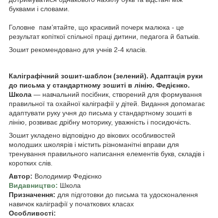
буквами і словами.
Головне пам’ятайте, що красивий почерк малюка - це
результат копіткої спільної праці дитини, педагога й батьків.
Зошит рекомендовано для учнів 2-4 класів.
Каліграфічний зошит-шаблон (зелений). Адаптація руки
до письма у стандартному зошиті в лінію. Федієнко.
Школа
— навчальний посібник, створений для формування
правильної та охайної каліграфії у дітей. Видання допомагає
адаптувати руку учня до письма у стандартному зошиті в
лінію, розвиває дрібну моторику, уважність і посидючість.
Зошит укладено відповідно до вікових особливостей
молодших школярів і містить різноманітні вправи для
тренування правильного написання елементів букв, складів і
коротких слів.
Автор:
Володимир Федієнко
Видавництво:
Школа
Призначення:
для підготовки до письма та удосконалення
навичок каліграфії у початкових класах
Особливості: