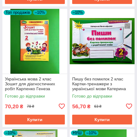
Топ продажів
–10%
–10%
Українська мова 2 клас
Пишу без помилок 2 клас
Зошит для діагностичних
Картки-тренажери з
робіт Карпенко Генеза
української мови Катерина
Пономарьова Оріон
Готово до відправки
Готово до відправки
70,20
56,70
₴
₴
78 ₴
63 ₴
Купити
Купити
–10%
НУШ
–10%