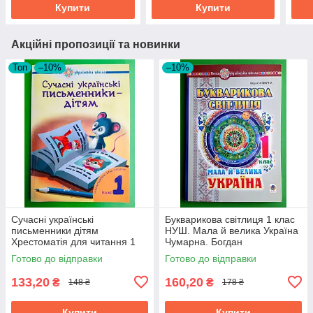
Купити
Купити
Акційні пропозиції та новинки
Топ
–10%
–10%
Сучасні українські
Букварикова світлиця 1 клас
письменники дітям
НУШ. Мала й велика Україна
Хрестоматія для читання 1
Чумарна. Богдан
клас НУШ Богдан
Готово до відправки
Готово до відправки
133,20
160,20
₴
₴
148 ₴
178 ₴
Купити
Купити