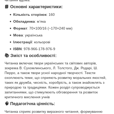
📘 Основні характеристики:
Кількість сторінок
: 160
Обкладинка
: м’яка
Формат
: 70×100/16 (~170×240 мм)
Мова
: українська
Ілюстрації
: кольорові
ISBN
: 978-966-178-976-9
📚 Зміст та особливості:
Читанка включає твори українських та світових авторів,
зокрема В. Сухомлинського, Л. Толстого, Дж. Родарі, Ш.
Перро, а також твори усної народної творчості. Тексти
охоплюють теми, що сприяють розвитку моральних якостей,
таких як дружба, чесність, хоробрість, а також знайомлять з
природою та традиціями. Кожен розділ супроводжується
запитаннями, що стимулюють обговорення та розвиток
критичного мислення учнів
🧠 Педагогічна цінність:
Читанка сприяє розвитку виразного читання, формуванню