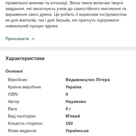
правильної вимови та інтонації. Вона також включає творчі
завдання, які заохочують учнів до самостійного мислення та
вираження своїх думок. Це робить її корисним інструментом
як для вчителів, так і для батьків, які прагнуть підтримати
навчальний процес вдома
Приховати
Характеристики
Основні
Виробник
Видавництво Літера
Країна виробник
Україна
ISBN
0
Автор
Науменко
Вага
0 г
Вид палітурки
М'який
Кількість сторінок
160
Мова видання
Українська