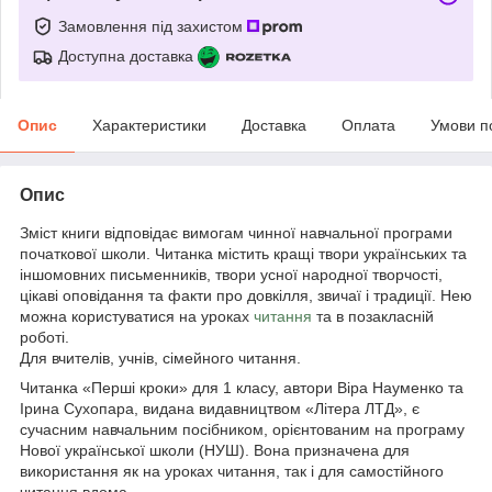
Замовлення під захистом
Доступна доставка
Опис
Характеристики
Доставка
Оплата
Умови п
Опис
Зміст книги відповідає вимогам чинної навчальної програми
початкової школи. Читанка містить кращі твори українських та
іншомовних письменників, твори усної народної творчості,
цікаві оповідання та факти про довкілля, звичаї і традиції. Нею
можна користуватися на уроках
читання
та в позакласній
роботі.
Для вчителів, учнів, сімейного читання.
Читанка «Перші кроки» для 1 класу, автори Віра Науменко та
Ірина Сухопара, видана видавництвом «Літера ЛТД», є
сучасним навчальним посібником, орієнтованим на програму
Нової української школи (НУШ). Вона призначена для
використання як на уроках читання, так і для самостійного
читання вдома.