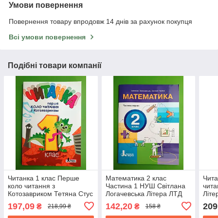
Умови повернення
Повернення товару впродовж 14 днів за рахунок покупця
Всі умови повернення
Подібні товари компанії
Читанка 1 клас Перше
Математика 2 клас
Чита
коло читання з
Частина 1 НУШ Світлана
чита
Котозавриком Тетяна Стус
Логачевська Літера ЛТД
Літе
Видавництво Літера
197,09
142,20
209
₴
₴
218,99 ₴
158 ₴