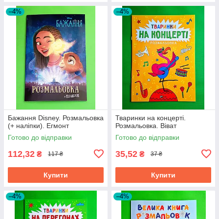
–4%
–4%
Бажання Disney. Розмальовка
Тваринки на концерті.
(+ наліпки). Егмонт
Розмальовка. Віват
Готово до відправки
Готово до відправки
112,32
35,52
₴
₴
117 ₴
37 ₴
Купити
Купити
–4%
–4%