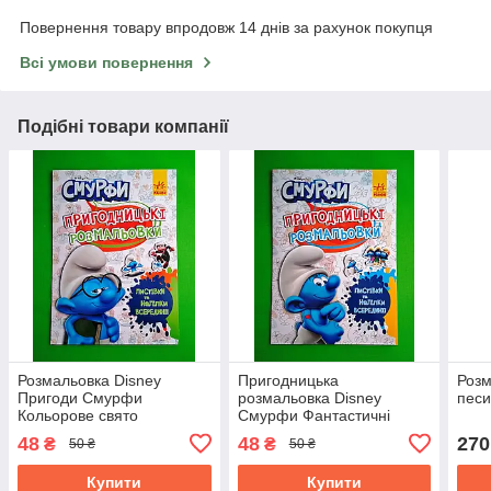
Повернення товару впродовж 14 днів за рахунок покупця
Всі умови повернення
Подібні товари компанії
Розмальовка Disney
Пригодницька
Розм
Пригоди Смурфи
розмальовка Disney
песи
Кольорове свято
Смурфи Фантастичні
бешкетники Ранок
48
48
270
₴
₴
50 ₴
50 ₴
Купити
Купити