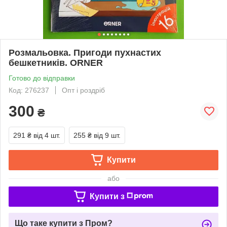
Розмальовка. Пригоди пухнастих
бешкетників. ORNER
Готово до відправки
Код: 276237
Опт і роздріб
300
₴
291 ₴
від 4 шт.
255 ₴
від 9 шт.
Купити
або
Купити з
Що таке купити з Пром?