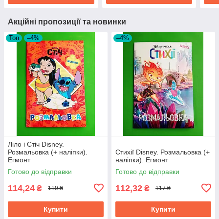
Акційні пропозиції та новинки
Топ
–4%
–4%
Ліло і Стіч Disney.
Розмальовка (+ наліпки).
Стихії Disney. Розмальовка (+
Егмонт
наліпки). Егмонт
Готово до відправки
Готово до відправки
114,24
112,32
₴
₴
119 ₴
117 ₴
Купити
Купити