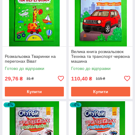
Велика книга розмальовок
Розмальовка Тваринки на
Техніка та транспорт червона
перегонах Віват
машина
Готово до відправки
Готово до відправки
29,76
110,40
₴
₴
31 ₴
115 ₴
Купити
Купити
–4%
–4%