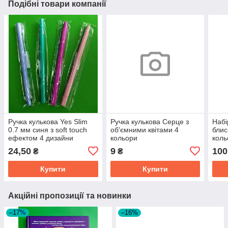
Подібні товари компанії
Ручка кулькова Yes Slim
Ручка кулькова Серце з
Набі
0.7 мм синя з soft touch
об'ємними квітами 4
блис
ефектом 4 дизайни
кольори
коль
24,50
9
100
₴
₴
Купити
Купити
Акційні пропозиції та новинки
–17%
–16%