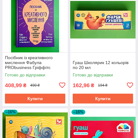
Посібник із креативного
мислення Фабула
Гуаш Школярик 12 кольорів
PRObusiness Гріффітс
по 20 мл
фіолетова
Готово до відправки
Готово до відправки
408,99
162,96
₴
₴
490 ₴
194 ₴
Купити
Купити
–16%
–16%