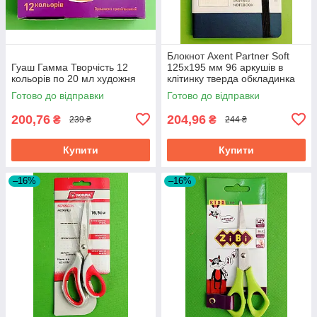
Блокнот Axent Partner Soft
Гуаш Гамма Творчість 12
125х195 мм 96 аркушів в
кольорів по 20 мл художня
клітинку тверда обкладинка
синій
Готово до відправки
Готово до відправки
200,76
204,96
₴
₴
239 ₴
244 ₴
Купити
Купити
–16%
–16%