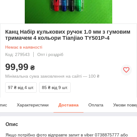
Канц Набір кулькових ручок 1.0 мм з гумовим
тримачем 4 кольори Tianjiao TY501P-4
Немає в наявності
Код: 279543
Опт і роздріб
99,99
₴
Мінімальна сума замовлення на сайті — 100 ₴
97 ₴
від 4 шт.
85 ₴
від 9 шт.
пис
Характеристики
Доставка
Оплата
Умови пове
Опис
Якщо потрібно фото відправте запит в viber 0738875777 або