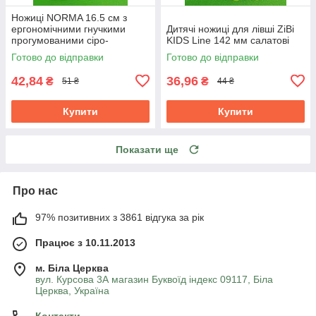
Ножиці NORMA 16.5 см з
ергономічними гнучкими
Дитячі ножиці для лівші ZiBi
прогумованими сіро-
KIDS Line 142 мм салатові
червоними ручками 1.8 мм
Готово до відправки
Готово до відправки
42,84
36,96
₴
₴
51 ₴
44 ₴
Купити
Купити
Показати ще
Про нас
97% позитивних з 3861 відгука за рік
Працює з 10.11.2013
м. Біла Церква
вул. Курсова 3А магазин Буквоїд індекс 09117, Біла
Церква, Україна
Контакти