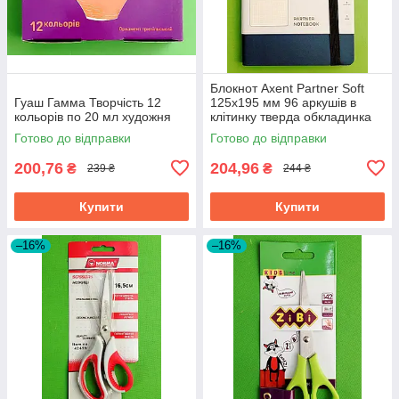
Блокнот Axent Partner Soft
Гуаш Гамма Творчість 12
125х195 мм 96 аркушів в
кольорів по 20 мл художня
клітинку тверда обкладинка
синій
Готово до відправки
Готово до відправки
200,76
204,96
₴
₴
239 ₴
244 ₴
Купити
Купити
–16%
–16%