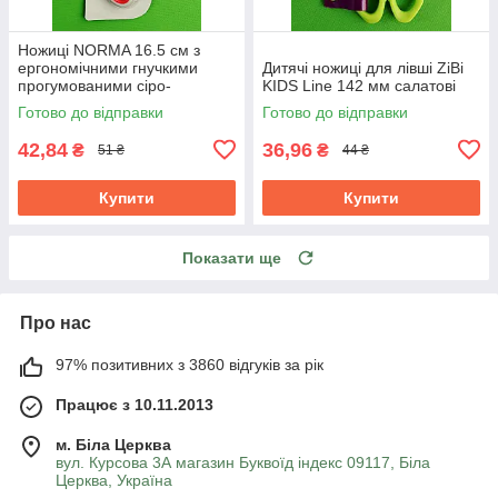
Ножиці NORMA 16.5 см з
ергономічними гнучкими
Дитячі ножиці для лівші ZiBi
прогумованими сіро-
KIDS Line 142 мм салатові
червоними ручками 1.8 мм
Готово до відправки
Готово до відправки
42,84
36,96
₴
₴
51 ₴
44 ₴
Купити
Купити
Показати ще
Про нас
97% позитивних з 3860 відгуків за рік
Працює з 10.11.2013
м. Біла Церква
вул. Курсова 3А магазин Буквоїд індекс 09117, Біла
Церква, Україна