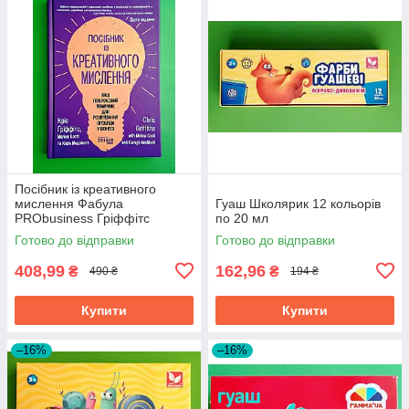
Посібник із креативного
мислення Фабула
Гуаш Школярик 12 кольорів
PRObusiness Гріффітс
по 20 мл
фіолетова
Готово до відправки
Готово до відправки
408,99
162,96
₴
₴
490 ₴
194 ₴
Купити
Купити
–16%
–16%