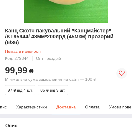
Канц Скотч пакувальний ”Канцмайстер”
/KT95944/ 48мм*200ярд (45мкм) прозорий
(6/36)
Немає в наявності
Код: 279344
Опт і роздріб
99,99
₴
Мінімальна сума замовлення на сайті — 100 ₴
97 ₴
від 4 шт.
85 ₴
від 9 шт.
пис
Характеристики
Доставка
Оплата
Умови пове
Опис