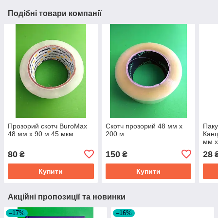
Подібні товари компанії
Прозорий скотч BuroMax
Скотч прозорий 48 мм х
Паку
48 мм х 90 м 45 мкм
200 м
Канц
мм х
80
150
28
₴
₴
Купити
Купити
Акційні пропозиції та новинки
–17%
–16%