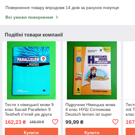
Повернення товару впродовж 14 днів за рахунок покупця
Всі умови повернення
Подібні товари компанії
Тести з німецької мови 9
Підручник Німецька мова
Тест
клас Басай Parallelen 9
4 клас НУШ Сотникова
mit 
Testheft п'ятий рік друга
Deutsch lernen ist super
клас
іноземна
Ранок 4 рік навчання
Сот
162,23
99,99
167
₴
₴
168,99 ₴
Купити
Купити