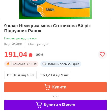
9 клас Німецька мова Сотникова 5й рік
Підручник Ранок
Готово до відправки
Код: 45488
Опт і роздріб
191,04
₴
199 ₴
Економія
7.96 ₴
Залишилось
27 днів
193,10 ₴
від 4 шт.
169,20 ₴
від 9 шт.
Купити
або
Купити з