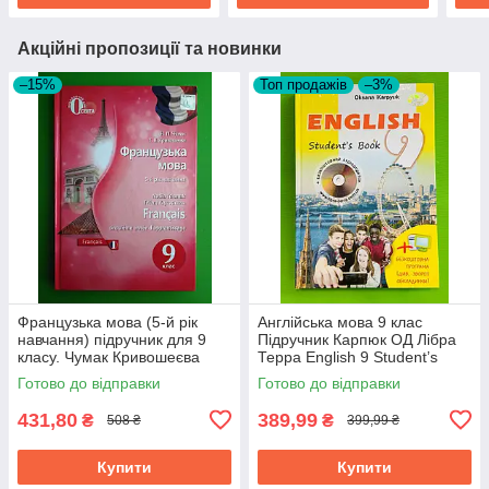
Акційні пропозиції та новинки
–15%
Топ продажів
–3%
Французька мова (5-й рік
Англійська мова 9 клас
навчання) підручник для 9
Підручник Карпюк ОД Лібра
класу. Чумак Кривошеєва
Терра English 9 Student’s
Освіта
Book
Готово до відправки
Готово до відправки
431,80
389,99
₴
₴
508 ₴
399,99 ₴
Купити
Купити