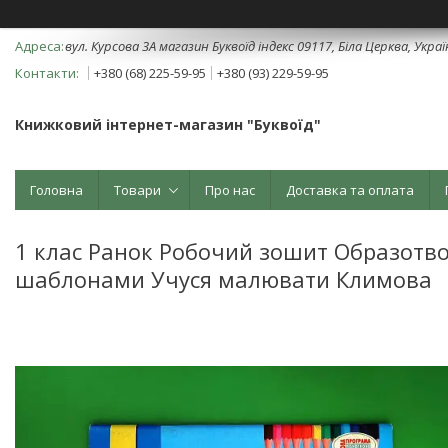
вул. Курсова 3А магазин Буквоїд індекс 09117, Біла Церква, Укра
+380 (68) 225-59-95
+380 (93) 229-59-95
Книжковий інтернет-магазин "Буквоїд"
Головна
Товари
Про нас
Доставка та оплата
1 клас Ранок Робочий зошит Образотво
шаблонами Учуся малювати Климова