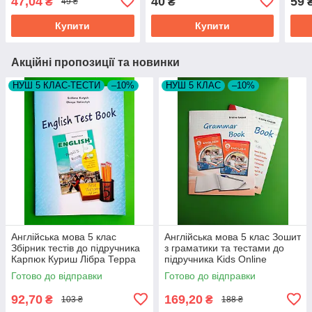
47,04
40
59
₴
₴
49 ₴
Купити
Купити
Акційні пропозиції та новинки
НУШ 5 КЛАС-ТЕСТИ
–10%
НУШ 5 КЛАС
–10%
Англійська мова 5 клас
Англійська мова 5 клас Зошит
Збірник тестів до підручника
з граматики та тестами до
Карпюк Куриш Лібра Терра
підручника Kids Online
Карпюк Лібра Терра
Готово до відправки
Готово до відправки
92,70
169,20
₴
₴
103 ₴
188 ₴