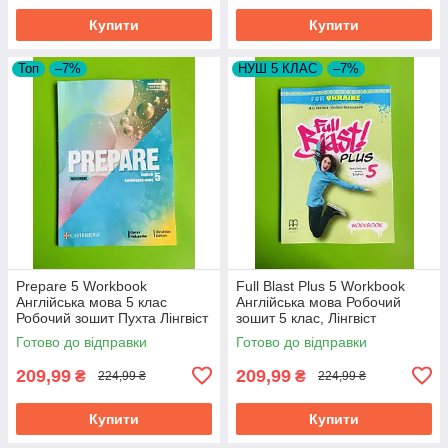
Купити
Купити
Топ
–7%
НУШ 5 КЛАС
–7%
Prepare 5 Workbook
Full Blast Plus 5 Workbook
Англійська мова 5 клас
Англійська мова Робочий
Робочий зошит Пухта Лінгвіст
зошит 5 клас, Лінгвіст
Готово до відправки
Готово до відправки
209,99
209,99
₴
₴
224,99 ₴
224,99 ₴
Купити
Купити