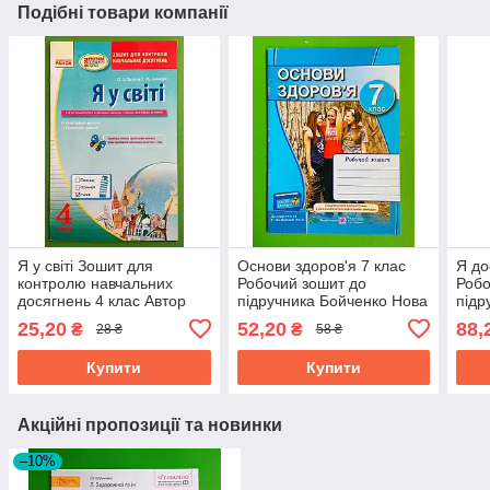
Подібні товари компанії
Я у світі Зошит для
Основи здоров'я 7 клас
Я до
контролю навчальних
Робочий зошит до
Робо
досягнень 4 клас Автор
підручника Бойченко Нова
підр
Тагліна Видавництво
програма
Час
25,20
52,20
88,
₴
₴
28 ₴
58 ₴
Ранок
Тагл
Купити
Купити
Акційні пропозиції та новинки
–10%