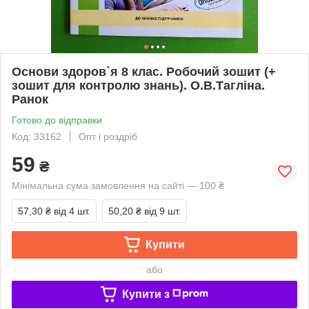
Основи здоров`я 8 клас. Робочий зошит (+
зошит для контролю знань). О.В.Тагліна.
Ранок
Готово до відправки
Код: 33162
Опт і роздріб
59
₴
Мінімальна сума замовлення на сайті — 100 ₴
57,30 ₴
від 4 шт.
50,20 ₴
від 9 шт.
Купити
або
Купити з