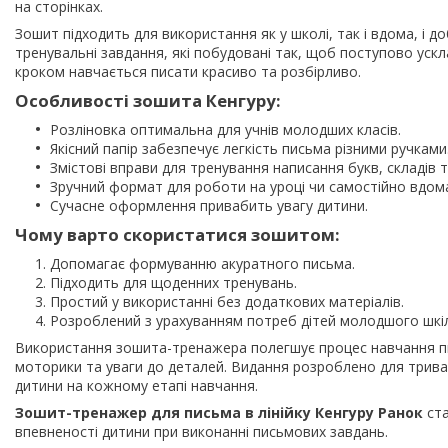
на сторінках.
Зошит підходить для використання як у школі, так і вдома, і д
тренувальні завдання, які побудовані так, щоб поступово ускл
кроком навчається писати красиво та розбірливо.
Особливості зошита Кенгуру:
Розліновка оптимальна для учнів молодших класів.
Якісний папір забезпечує легкість письма різними ручками
Змістові вправи для тренування написання букв, складів та
Зручний формат для роботи на уроці чи самостійно вдом
Сучасне оформлення привабить увагу дитини.
Чому варто скористатися зошитом:
Допомагає формуванню акуратного письма.
Підходить для щоденних тренувань.
Простий у використанні без додаткових матеріалів.
Розроблений з урахуванням потреб дітей молодшого шкіл
Використання зошита-тренажера полегшує процес навчання пи
моторики та уваги до деталей. Видання розроблено для тривал
дитини на кожному етапі навчання.
Зошит-тренажер для письма в лінійку Кенгуру Ранок
ста
впевненості дитини при виконанні письмових завдань.