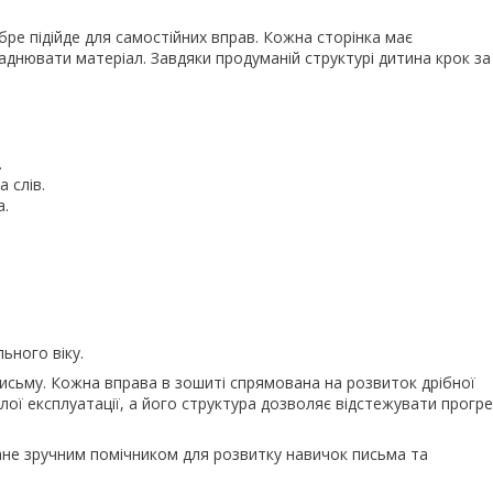
обре підійде для самостійних вправ. Кожна сторінка має
аднювати матеріал. Завдяки продуманій структурі дитина крок за
.
 слів.
а.
ьного віку.
сьму. Кожна вправа в зошиті спрямована на розвиток дрібної
ої експлуатації, а його структура дозволяє відстежувати прогре
не зручним помічником для розвитку навичок письма та