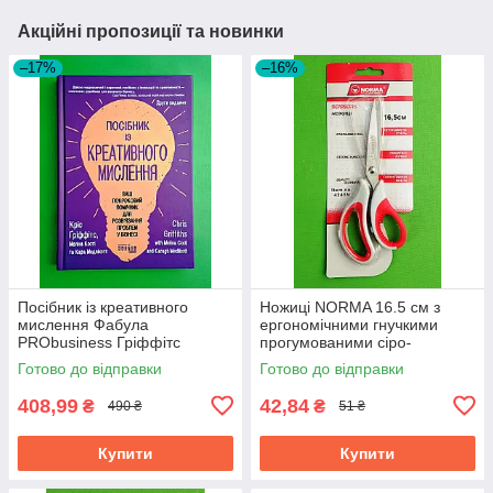
Акційні пропозиції та новинки
–17%
–16%
Посібник із креативного
Ножиці NORMA 16.5 см з
мислення Фабула
ергономічними гнучкими
PRObusiness Гріффітс
прогумованими сіро-
фіолетова
червоними ручками 1.8 мм
Готово до відправки
Готово до відправки
408,99
42,84
₴
₴
490 ₴
51 ₴
Купити
Купити