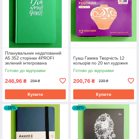
Планувальник недатований
A5 352 сторінки 4PROFI
Гуаш Гамма Творчість 12
зелений інтегрована
кольорів по 20 мл художня
обкладинка тиснення
Готово до відправки
Готово до відправки
срібною фольгою ляссе 70 г
246,96
200,76
₴
₴
294 ₴
239 ₴
Купити
Купити
–16%
–16%