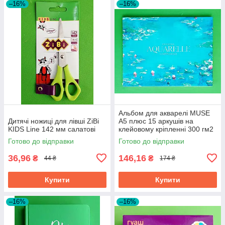
–16%
–16%
Альбом для акварелі MUSE
Дитячі ножиці для лівші ZiBi
A5 плюс 15 аркушів на
KIDS Line 142 мм салатові
клейовому кріпленні 300 гм2
Готово до відправки
Готово до відправки
36,96
146,16
₴
₴
44 ₴
174 ₴
Купити
Купити
–16%
–16%