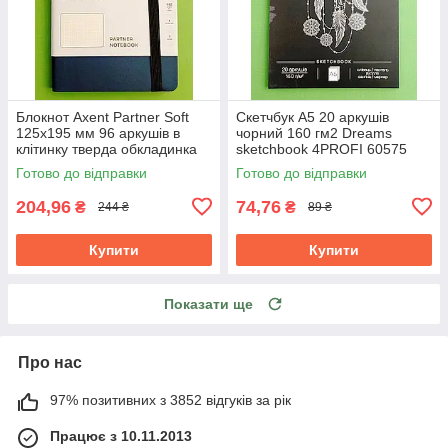
Блокнот Axent Partner Soft
Скетчбук A5 20 аркушів
125х195 мм 96 аркушів в
чорний 160 гм2 Dreams
клітинку тверда обкладинка
sketchbook 4PROFI 60575
синій
Готово до відправки
Готово до відправки
204,96
74,76
₴
₴
244 ₴
89 ₴
Купити
Купити
Показати ще
Про нас
97% позитивних з 3852 відгуків за рік
Працює з 10.11.2013