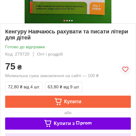
Кенгуру Навчаюсь рахувати та писати літери
для дітей
Готово до відправки
Код: 279720
Опт і роздріб
75
₴
Мінімальна сума замовлення на сайті — 100 ₴
72,80 ₴
від 4 шт.
63,80 ₴
від 9 шт.
Купити
або
Купити з