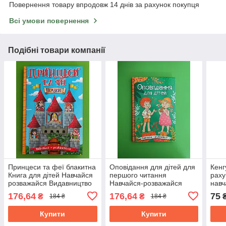
Повернення товару впродовж 14 днів за рахунок покупця
Всі умови повернення
Подібні товари компанії
Принцеси та феї блакитна
Оповідання для дітей для
Кенг
Книга для дітей Навчайся
першого читання
раху
розважайся Видавництво
Навчайся-розважайся
навч
Глорія
зелена Глорія
Ран
176,64
176,64
75
₴
₴
184 ₴
184 ₴
Купити
Купити