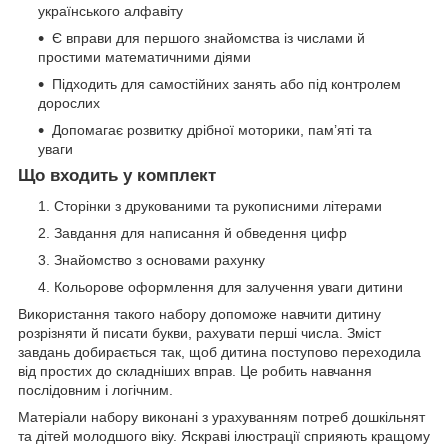
українського алфавіту
Є вправи для першого знайомства із числами й
простими математичними діями
Підходить для самостійних занять або під контролем
дорослих
Допомагає розвитку дрібної моторики, пам’яті та
уваги
Що входить у комплект
Сторінки з друкованими та рукописними літерами
Завдання для написання й обведення цифр
Знайомство з основами рахунку
Кольорове оформлення для залучення уваги дитини
Використання такого набору допоможе навчити дитину
розрізняти й писати букви, рахувати перші числа. Зміст
завдань добирається так, щоб дитина поступово переходила
від простих до складніших вправ. Це робить навчання
послідовним і логічним.
Матеріали набору виконані з урахуванням потреб дошкільнят
та дітей молодшого віку. Яскраві ілюстрації сприяють кращому