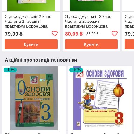
Я досліджую світ 2 клас.
Я досліджую світ 2 клас.
Я до
Частина 1. Зошит-
Частина 2. Зошит-
Част
практикум Воронцова
практикум Воронцова
прак
Алатон
Алатон
Ала
79,99
80,09
79,
₴
₴
88,99 ₴
Купити
Купити
Акційні пропозиції та новинки
–10%
–10%