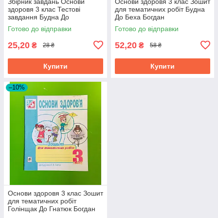
Збірник завдань Основи
Основи здоровя 3 клас Зошит
здоровя 3 клас Тестові
для тематичних робіт Будна
завдання Будна До
До Беха Богдан
підручника Беха Богдан
Готово до відправки
Готово до відправки
25,20
52,20
₴
₴
28 ₴
58 ₴
Купити
Купити
–10%
Основи здоровя 3 клас Зошит
для тематичних робіт
Голінщак До Гнатюк Богдан