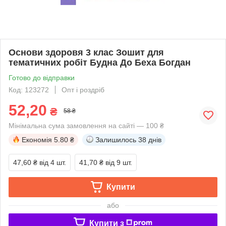
Основи здоровя 3 клас Зошит для
тематичних робіт Будна До Беха Богдан
Готово до відправки
Код: 123272
Опт і роздріб
52,20
₴
58 ₴
Мінімальна сума замовлення на сайті — 100 ₴
Економія
5.80 ₴
Залишилось
38 днів
47,60 ₴
від 4 шт.
41,70 ₴
від 9 шт.
Купити
або
Купити з