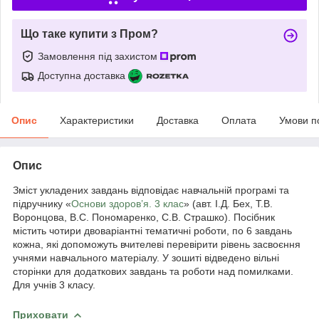
Що таке купити з Пром?
Замовлення під захистом
Доступна доставка
Опис
Характеристики
Доставка
Оплата
Умови п
Опис
Зміст укладених завдань відповідає навчальній програмі та
підручнику «
Основи здоров’я. 3 клас
» (авт. І.Д. Бех, Т.В.
Воронцова, В.С. Пономаренко, С.В. Страшко). Посібник
містить чотири двоваріантні тематичні роботи, по 6 завдань
кожна, які допоможуть вчителеві перевірити рівень засвоєння
учнями навчального матеріалу. У зошиті відведено вільні
сторінки для додаткових завдань та роботи над помилками.
Для учнів 3 класу.
Приховати