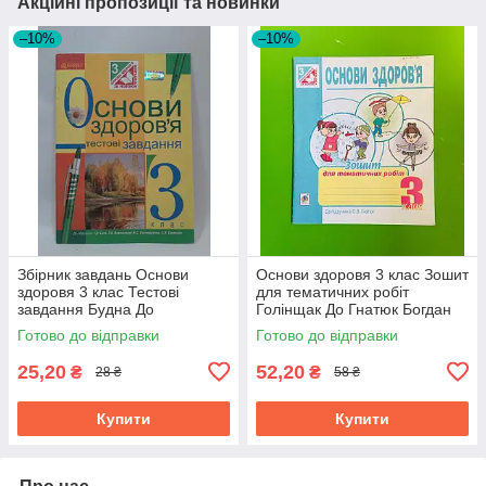
Акційні пропозиції та новинки
–10%
–10%
Збірник завдань Основи
Основи здоровя 3 клас Зошит
здоровя 3 клас Тестові
для тематичних робіт
завдання Будна До
Голінщак До Гнатюк Богдан
підручника Беха Богдан
Готово до відправки
Готово до відправки
25,20
52,20
₴
₴
28 ₴
58 ₴
Купити
Купити