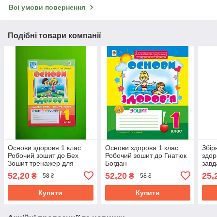
Всі умови повернення
Подібні товари компанії
Основи здоровя 1 клас
Основи здоровя 1 клас
Збір
Робочий зошит до Бех
Робочий зошит до Гнатюк
здор
Зошит тренажер для
Богдан
завд
самостійних та практичних
підр
52,20
52,20
25,
₴
₴
58 ₴
58 ₴
Богдан
Купити
Купити