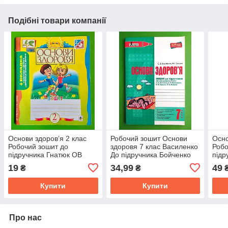
Подібні товари компанії
Основи здоров’я 2 клас
Робочий зошит Основи
Осно
Робочий зошит до
здоровя 7 клас Василенко
Робо
підручника Гнатюк ОВ
До підручника Бойченко
підр
автор ЖА Голінщак
Літера ЛТД
Лаб
19
34,99
49
₴
₴
видавництво Богдан
Купити
Купити
Про нас