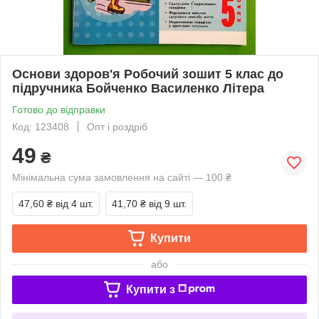
Основи здоров'я Робочий зошит 5 клас до
підручника Бойченко Василенко Літера
Готово до відправки
Код: 123408
Опт і роздріб
49
₴
Мінімальна сума замовлення на сайті — 100 ₴
47,60 ₴
від 4 шт.
41,70 ₴
від 9 шт.
Купити
або
Купити з