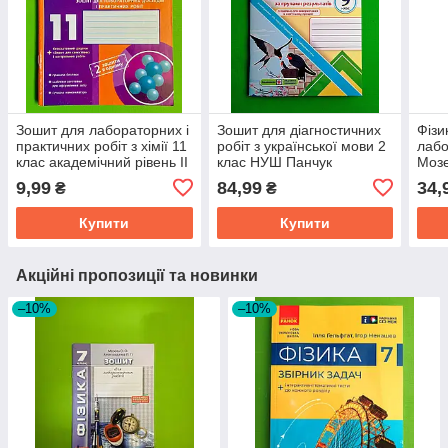
Зошит для лабораторних і
Зошит для діагностичних
Фізи
практичних робіт з хімії 11
робіт з української мови 2
лабо
клас академічний рівень ІІ
клас НУШ Панчук
Мозе
Черевань Ранок
Літе
9,99
84,99
34,
₴
₴
Купити
Купити
Акційні пропозиції та новинки
–10%
–10%