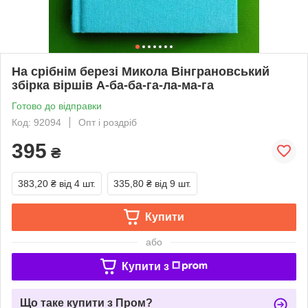
На срібнім березі Микола Вінграновський
збірка віршів А-ба-ба-га-ла-ма-га
Готово до відправки
Код: 92094
Опт і роздріб
395
₴
383,20 ₴
від 4 шт.
335,80 ₴
від 9 шт.
Купити
або
Купити з
Що таке купити з Пром?