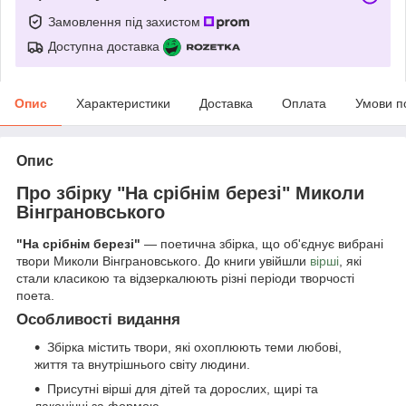
Замовлення під захистом
Доступна доставка
Опис
Характеристики
Доставка
Оплата
Умови п
Опис
Про збірку "На срібнім березі" Миколи
Вінграновського
"На срібнім березі"
— поетична збірка, що об'єднує вибрані
твори Миколи Вінграновського. До книги увійшли
вірші
, які
стали класикою та відзеркалюють різні періоди творчості
поета.
Особливості видання
Збірка містить твори, які охоплюють теми любові,
життя та внутрішнього світу людини.
Присутні вірші для дітей та дорослих, щирі та