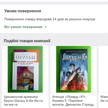
Умови повернення
Повернення товару впродовж 14 днів за рахунок покупця
Всі умови повернення
Подібні товари компанії
Цинамонові крамниці
Агенція «Локвуд і Кº».
Мами
Бруно Шульц А-ба-ба-га-
Книжка 5. Порожня
ба-г
ла-ма-га
могила. Джонатан Страуд,