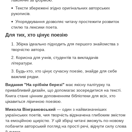
лаконічні за формою.
Тексти збережені згідно оригінальних авторських
рукописів.
Упорядкування дозволяє читачу простежити розвиток
стилю та лексики поета.
Для тих, хто цінує поезію
Збірка ідеально підходить для першого знайомства з
творчістю автора.
Корисна для учнів, студентів та викладачів
літератури.
Будь-хто, хто цінує сучасну поезію, знайде для себе
важливі рядки.
Видання "На срібнім березі"
має якісну палітурку та
привабливий дизайн, що допомагає зосередитися на тексті.
Книга стане цінним доповненням бібліотеки для всіх, хто
цікавиться ліричною поезією.
Микола Вінграновський
— один з найвизначніших
українських поетів, чия творчість відзначена глибоким змістом
та емоційною щирістю. У цій збірці читачі зможуть по-новому
побачити авторський погляд на прості речі, відчути силу слова
й думки.