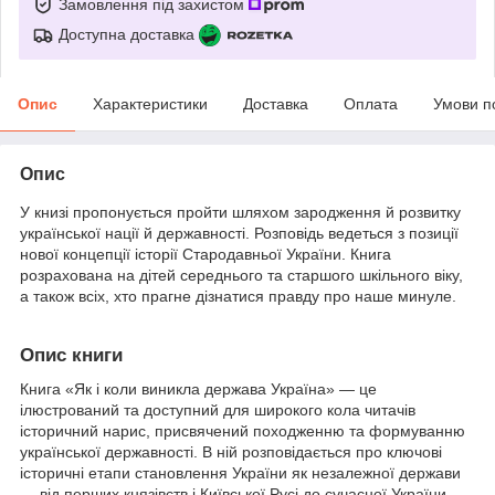
Замовлення під захистом
Доступна доставка
Опис
Характеристики
Доставка
Оплата
Умови п
Опис
У книзі пропонується пройти шляхом зародження й розвитку
української нації й державності. Розповідь ведеться з позиції
нової концепції історії Стародавньої України. Книга
розрахована на дітей середнього та старшого шкільного віку,
а також всіх, хто прагне дізнатися правду про наше минуле.
Опис книги
Книга «Як і коли виникла держава Україна» — це
ілюстрований та доступний для широкого кола читачів
історичний нарис, присвячений походженню та формуванню
української державності. В ній розповідається про ключові
історичні етапи становлення України як незалежної держави
— від перших князівств і Київської Русі до сучасної України.