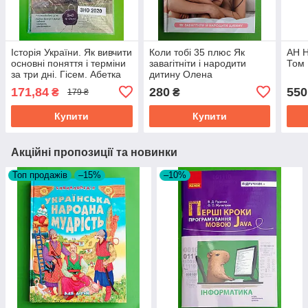
Історія України. Як вивчити
Коли тобі 35 плюс Як
АН 
основні поняття і терміни
завагітніти і народити
Том 
за три дні. Гісем. Абетка
дитину Олена
Березовська BookChef
171,84
280
550
₴
₴
179 ₴
Купити
Купити
Акційні пропозиції та новинки
Топ продажів
–15%
–10%