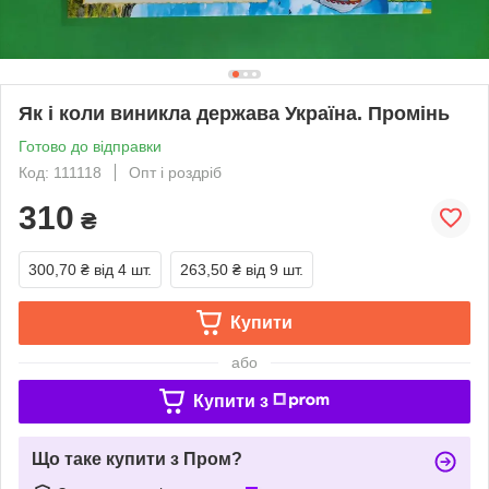
Як і коли виникла держава Україна. Промінь
Готово до відправки
Код: 111118
Опт і роздріб
310
₴
300,70 ₴
від 4 шт.
263,50 ₴
від 9 шт.
Купити
або
Купити з
Що таке купити з Пром?