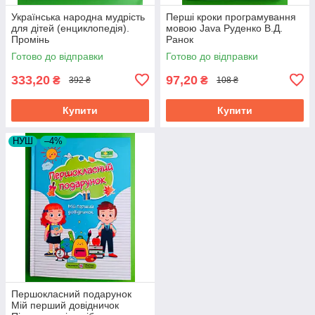
Українська народна мудрість
Перші кроки програмування
для дітей (енциклопедія).
мовою Java Руденко В.Д.
Промінь
Ранок
Готово до відправки
Готово до відправки
333,20
97,20
₴
₴
392 ₴
108 ₴
Купити
Купити
НУШ
–4%
Першокласний подарунок
Мій перший довідничок