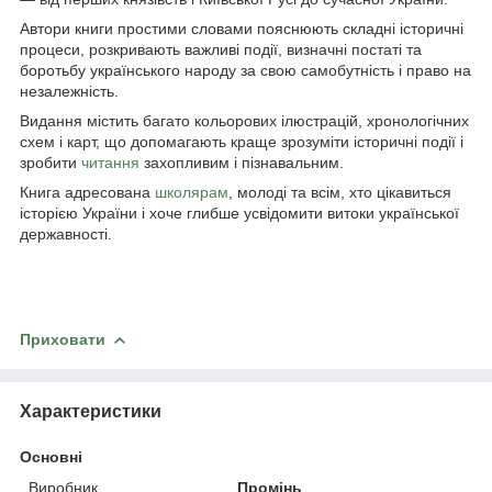
Автори книги простими словами пояснюють складні історичні
процеси, розкривають важливі події, визначні постаті та
боротьбу українського народу за свою самобутність і право на
незалежність.
Видання містить багато кольорових ілюстрацій, хронологічних
схем і карт, що допомагають краще зрозуміти історичні події і
зробити
читання
захопливим і пізнавальним.
Книга адресована
школярам
, молоді та всім, хто цікавиться
історією України і хоче глибше усвідомити витоки української
державності.
Приховати
Характеристики
Основні
Виробник
Промінь