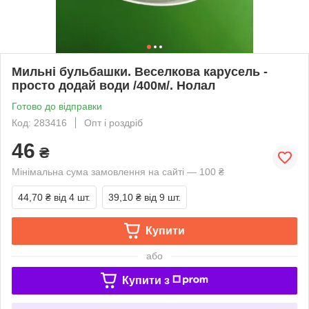
Мильні бульбашки. Веселкова карусель -
просто додай води /400м/. Нолал
Готово до відправки
Код: 283416
Опт і роздріб
46
₴
Мінімальна сума замовлення на сайті — 100 ₴
44,70 ₴
від 4 шт.
39,10 ₴
від 9 шт.
Купити
або
Купити з