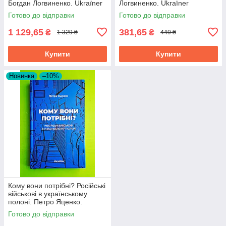
Богдан Логвиненко. Ukraїner
Логвиненко. Ukraїner
Готово до відправки
Готово до відправки
1 129,65
381,65
₴
₴
1 329 ₴
449 ₴
Купити
Купити
Новинка
–10%
Кому вони потрібні? Російські
військові в українському
полоні. Петро Яценко.
Ukraїner
Готово до відправки