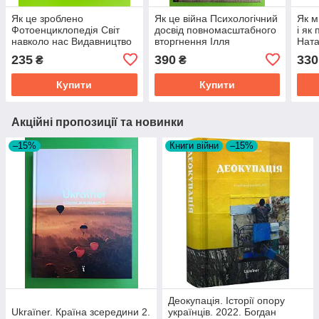
Як це зроблено
Як це війна Психологічний
Як м
Фотоенциклопедія Світ
досвід повномасштабного
і як
навколо нас Видавництво
вторгнення Ілля
Ната
Крістал БУК
Полудьонний Марк Лівін
Вид
235
390
330
₴
₴
Купити
Купити
Акційні пропозиції та новинки
–15%
Книги війни
–15%
Деокупація. Історії опору
Ukraїner. Країна зсередини 2.
українців. 2022. Богдан