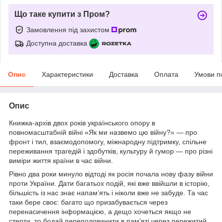
Що таке купити з Пром?
Замовлення під захистом
Доступна доставка
Опис
Характеристики
Доставка
Оплата
Умови п
Опис
Книжка-архів двох років українського опору в
повномасштабній війні «Як ми назвемо цю війну?» — про
фронт і тил, взаємодопомогу, міжнародну підтримку, спільне
переживання трагедій і здобутків, культуру й гумор — про різні
виміри життя країни в час війни.
Рівно два роки минуло відтоді як росія почала нову фазу війни
проти України. Дати багатьох подій, які вже ввійшли в історію,
більшість із нас знає напам’ять і ніколи вже не забуде. Та час
таки бере своє: багато що призабувається через
перенасичення інформацією, а дещо хочеться якщо не
стерти, то бодай переполовинити в пам’яті через пережитий