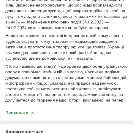
біль. Звісно, не варто забувати, що російські пропагандисти
докладають шалених зусиль, щоб викривити дійсність собі на
руку. Тому один із аспектів цінності книжки «Як ми назвемо цю
війну?» — збереження ключових подій 24.02.2022 —
24.02.2024 саме такими, якими вони були насправді.
Наразі ми живемо в епіцентрі історичних подій, тому сповна
відрефлексувати їх «тут і зараз» — надскладне завдання,
адже наше протистояння терору рф усе ще триває. Українці
ось уже два роки чинять опір у новій фазі війни, однак
суспільство ще не домовилося, як її назвати.
"Як ми назвемо цю війну?" - це хроніка двох років українського
опору в повномасштабній війні з росією, насичена подіями,
документальними фото та ілюстраціями, мапами бойових дій,
інфографіками тощо. Команда, яка працює над книжкою,
поставила собі за мету охопити найважливіше, зафіксувати
історію в момент її творення, тож передзамовивши книгу, ви
долучаєтеся до творення нашої історії, викладеної на папері.
Приховати
Характеристики