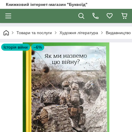
Книжковий інтернет-магазин "Буквоїд"
Товари та послуги
Художня література
Видавництво 
Історія війни
–6%