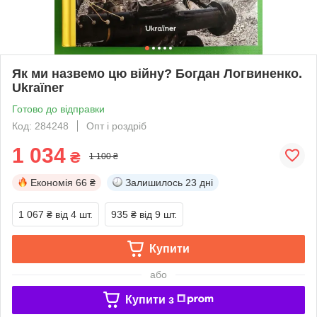
Як ми назвемо цю війну? Богдан Логвиненко.
Ukraїner
Готово до відправки
Код: 284248
Опт і роздріб
1 034
₴
1 100 ₴
Економія
66 ₴
Залишилось
23 дні
1 067 ₴
від 4 шт.
935 ₴
від 9 шт.
Купити
або
Купити з