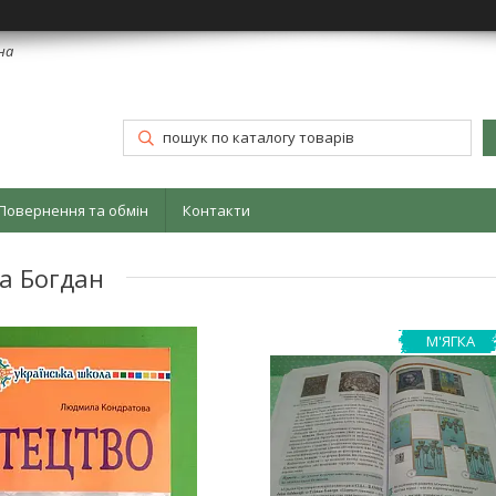
їна
Повернення та обмін
Контакти
а Богдан
М'ЯГКА