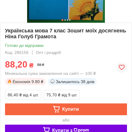
Українська мова 7 клас Зошит моїх досягнень
Ніна Голуб Грамота
Готово до відправки
Код: 286156
Опт і роздріб
88,20
₴
98 ₴
Мінімальна сума замовлення на сайті — 100 ₴
Економія
9.80 ₴
Залишилось
38 днів
86,40 ₴
від 4 шт.
75,70 ₴
від 9 шт.
Купити
або
Купити з