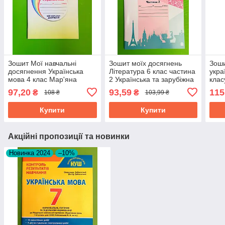
Зошит Мої навчальні
Зошит моїх досягнень
Зоши
досягнення Українська
Література 6 клас частина
укра
мова 4 клас Мар'яна
2 Українська та зарубіжна
клас
Захарійчук Грамота
Таміла Яценко Грамота
вида
97,20
93,59
115
₴
₴
108 ₴
103,99 ₴
Купити
Купити
Акційні пропозиції та новинки
Новинка 2024
–10%