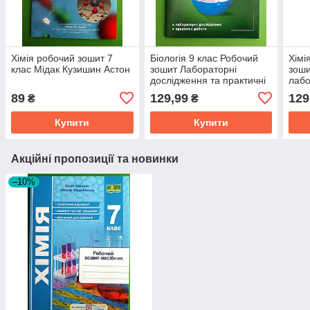
Хімія робочий зошит 7
Біологія 9 клас Робочий
Хімі
клас Мідак Кузишин Астон
зошит Лабораторні
зоши
дослідження та практичні
лабо
роботи Соболь Абетка
прак
89
129,99
129
₴
₴
Купити
Купити
Акційні пропозиції та новинки
–10%