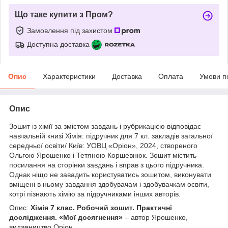
Що таке купити з Пром?
Замовлення під захистом
Доступна доставка
Опис
Характеристики
Доставка
Оплата
Умови п
Опис
Зошит із хімії за змістом завдань і рубрикацією відповідає
навчальній книзі Хімія: підручник для 7 кл. закладів загальної
середньої освіти/ Київ: УОВЦ «Оріон», 2024, створеного
Ольгою Ярошенко і Тетяною Коршевнюк. Зошит містить
посилання на сторінки завдань і вправ з цього підручника.
Однак ніщо не завадить користуватись зошитом, виконувати
вміщені в ньому завдання здобувачам і здобувачкам освіти,
котрі пізнають хімію за підручниками інших авторів.
Опис:
Хімія 7 клас. Робочий зошит. Практичні
дослідження. «Мої досягнення»
– автор Ярошенко,
видавництво Оріон.