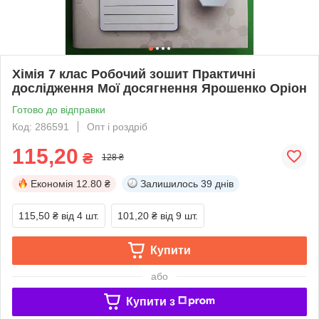
Хімія 7 клас Робочий зошит Практичні
дослідження Мої досягнення Ярошенко Оріон
Готово до відправки
Код: 286591
Опт і роздріб
115,20
₴
128 ₴
Економія
12.80 ₴
Залишилось
39 днів
115,50 ₴
від 4 шт.
101,20 ₴
від 9 шт.
Купити
або
Купити з