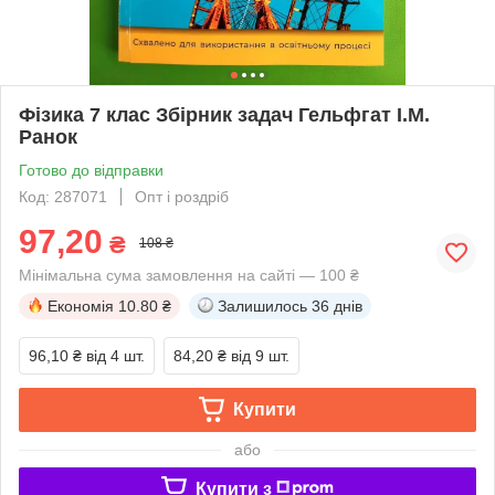
Фізика 7 клас Збірник задач Гельфгат І.М.
Ранок
Готово до відправки
Код: 287071
Опт і роздріб
97,20
₴
108 ₴
Мінімальна сума замовлення на сайті — 100 ₴
Економія
10.80 ₴
Залишилось
36 днів
96,10 ₴
від 4 шт.
84,20 ₴
від 9 шт.
Купити
або
Купити з