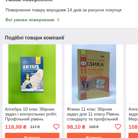
Повернення товару впродовж 14 днів за рахунок покупця
Всі умови повернення
Подібні товари компанії
Алгебра 10 клас Збірник
Фізика 11 клас Збірник
Алге
задач і контрольних робіт,
задач для 11 класу Рівень
зада
Профільний рівень
стандарту та профільний
Мерз
Мерзляк, Гімназія
Гельфгат ІМ Ранок
Гімн
116,99
98,10
108
₴
₴
117 ₴
109 ₴
Купити
Купити