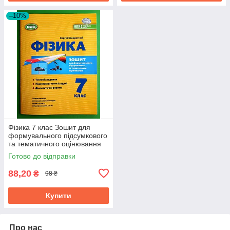
–10%
Фізика 7 клас Зошит для
формувального підсумкового
та тематичного оцінювання
Стократний Генеза
Готово до відправки
88,20
₴
98 ₴
Купити
Про нас