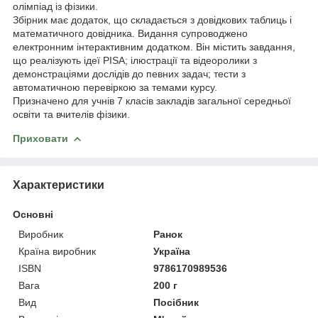
олімпіад із фізики.
Збірник має додаток, що складається з довідкових таблиць і
математичного довідника. Видання супроводжено
електронним інтерактивним додатком. Він містить завдання,
що реалізують ідеї PISA; ілюстрації та відеоролики з
демонстраціями дослідів до певних задач; тести з
автоматичною перевіркою за темами курсу.
Призначено для учнів 7 класів закладів загальної середньої
освіти та вчителів фізики.
Приховати
Характеристики
Основні
Виробник
Ранок
Країна виробник
Україна
ISBN
9786170989536
Вага
200 г
Вид
Посібник