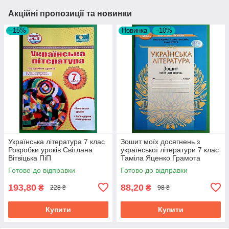
Акційні пропозиції та новинки
–15%
Новинка
–10%
Українська література 7 клас
Зошит моїх досягнень з
Розробки уроків Світлана
української літератури 7 клас
Вітвіцька ПіП
Таміла Яценко Грамота
Готово до відправки
Готово до відправки
193,80
88,20
₴
₴
228 ₴
98 ₴
Купити
Купити