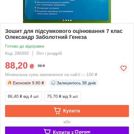
Зошит для підсумкового оцінювання 7 клас
Олександр Заболотний Генеза
Готово до відправки
Код: 286992
Опт і роздріб
88,20
₴
98 ₴
Мінімальна сума замовлення на сайті — 100 ₴
Економія
9.80 ₴
Залишилось
38 днів
86,40 ₴
від 4 шт.
75,70 ₴
від 9 шт.
Купити
або
Купити з