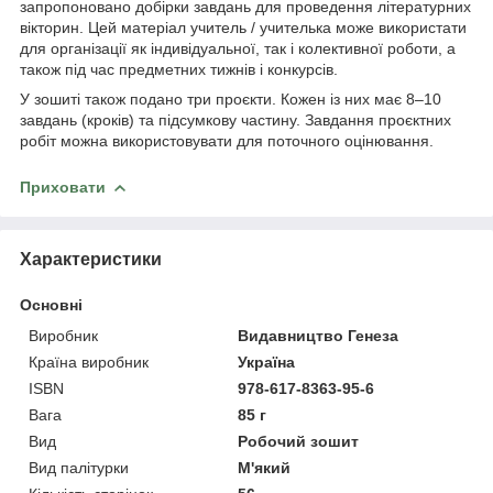
запропоновано добірки завдань для проведення літературних
вікторин. Цей матеріал учитель / учителька може використати
для організації як індивідуальної, так і колективної роботи, а
також під час предметних тижнів і конкурсів.
У зошиті також подано три проєкти. Кожен із них має 8–10
завдань (кроків) та підсумкову частину. Завдання проєктних
робіт можна використовувати для поточного оцінювання.
Приховати
Характеристики
Основні
Виробник
Видавництво Генеза
Країна виробник
Україна
ISBN
978-617-8363-95-6
Вага
85 г
Вид
Робочий зошит
Вид палітурки
М'який