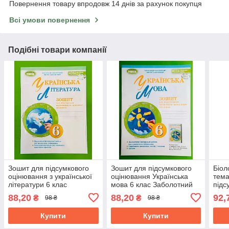
Повернення товару впродовж 14 днів за рахунок покупця
Всі умови повернення
Подібні товари компанії
Зошит для підсумкового
Зошит для підсумкового
Біол
оцінювання з української
оцінювання Українська
тема
літератури 6 клас
мова 6 клас Заболотний
підс
Заболотний Генеза
Генеза
Козл
88,20
88,20
92,
₴
₴
98 ₴
98 ₴
Купити
Купити