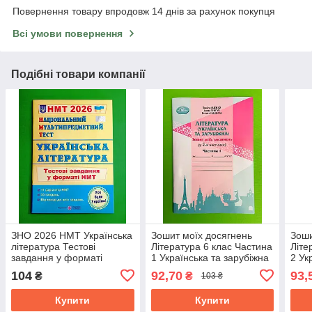
Повернення товару впродовж 14 днів за рахунок покупця
Всі умови повернення
Подібні товари компанії
ЗНО 2026 НМТ Українська
Зошит моїх досягнень
Зоши
література Тестові
Література 6 клас Частина
Літе
завдання у форматі
1 Українська та зарубіжна
2 Ук
Витвицька Національний
Таміла Яценко Грамота
Тамі
104
92,70
93,
₴
₴
103 ₴
мультипредм Підручники і
посібники
Купити
Купити