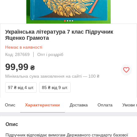
Українська література 7 клас Підручник
Яценко Грамота
Немає в наявності
Код: 287669
Опт і роздріб
99,99
₴
Мінімальна сума замовлення на сайті — 100 ₴
97 ₴
від 4 шт.
85 ₴
від 9 шт.
Опис
Характеристики
Доставка
Оплата
Умови 
Опис
Підручник відповідає вимогам Державного стандарту базової