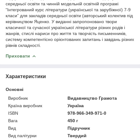
середньої освіти та чинній модельній освітній програмі
“Інтегрований курс літератури (української та зарубіжної) 7-9
класи” для закладів середньої освіти (авторський колектив під
керівництвом Яценко. У виданні запропоновано твори
класичної та сучасної української літератури різних родів і
жанрів, стислі нариси про життя та творчість письменників,
систему компетентісно орієнтованих запитань і завдань різних
рівнів складності.
Приховати
Характеристики
Основні
Виробник
Видавництво Грамота
Країна виробник
Україна
ISBN
978-966-349-971-0
Вага
450 г
Вид
Підручник
Вид палітурки
Твердий