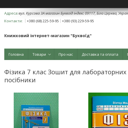
вул. Курсова 3А магазин Буквоїд індекс 09117, Біла Церква, Укра
+380 (68) 225-59-95
+380 (93) 229-59-95
Книжковий інтернет-магазин "Буквоїд"
Головна
Товари
Про нас
Доставка та оплата
Фізика 7 клас Зошит для лабораторних 
посібники