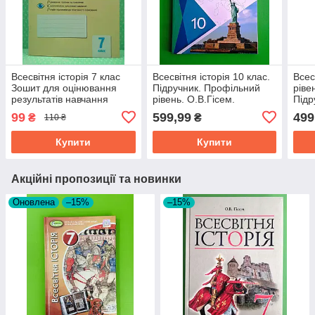
Всесвітня історія 7 клас
Всесвітня історія 10 клас.
Всес
Зошит для оцінювання
Підручник. Профільний
ріве
результатів навчання
рівень. О.В.Гісем.
Підр
Гісем О.В. Ранок
О.О.Мартинюк. Ранок
99
599,99
499
₴
₴
110 ₴
Купити
Купити
Акційні пропозиції та новинки
Оновлена
–15%
–15%