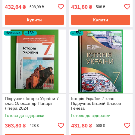
432,64
431,80
₴
₴
508,99 ₴
508 ₴
Купити
Купити
Новинка
–15%
–15%
Підручник Історія України 7
Історія України 7 клас
клас Олександр Панарін
Підручник Віталій Власов
Літера 2024
Генеза
Готово до відправки
Готово до відправки
363,80
431,80
₴
₴
428 ₴
508 ₴