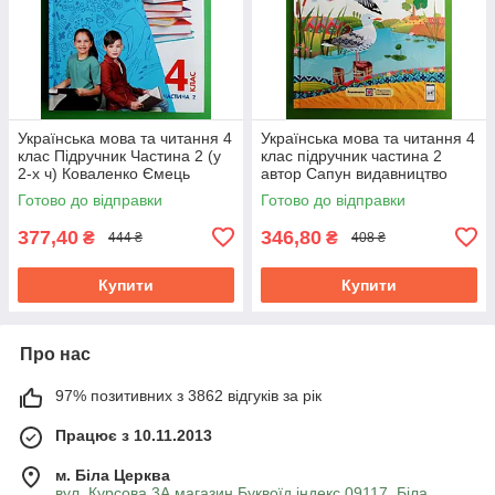
Українська мова та читання 4
Українська мова та читання 4
клас Підручник Частина 2 (у
клас підручник частина 2
2-х ч) Коваленко Ємець
автор Сапун видавництво
Ранок
Підручники і посібники
Готово до відправки
Готово до відправки
377,40
346,80
₴
₴
444 ₴
408 ₴
Купити
Купити
Про нас
97% позитивних з 3862 відгуків за рік
Працює з 10.11.2013
м. Біла Церква
вул. Курсова 3А магазин Буквоїд індекс 09117, Біла