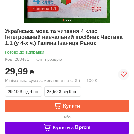
Українська мова та читання 4 клас
Інтегрований навчальний посібник Частина
1.1 (у 4-х ч.) Галина Іваниця Ранок
Готово до відправки
Код: 288451
Опт і роздріб
29,99
₴
Мінімальна сума замовлення на сайті — 100 ₴
29,10 ₴
від 4 шт.
25,50 ₴
від 9 шт.
Купити
або
Купити з