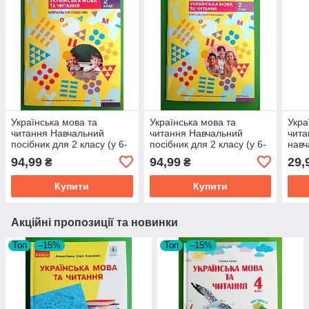
Українська мова та
Українська мова та
Укра
читання Навчальний
читання Навчальний
чита
посібник для 2 класу (у 6-
посібник для 2 класу (у 6-
навч
ти частинах) Частина 1
ти частинах) Частина 3
клас
94,99
94,99
29,
₴
₴
Большакова І.О. Ранок
Большакова І. Ранок
Іван
Купити
Купити
Акційні пропозиції та новинки
Топ
–15%
Топ
–15%