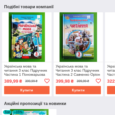
Подібні товари компанії
Українська мова та
Українська мова та
Укра
читання 3 клас Підручник
Читання 3 клас Підручник
чита
Частина 1 Пономарьова
Частина 2 Савченко Оріон
Част
Оріон
Ран
389,99
399,98
322
₴
₴
399,99 ₴
399,99 ₴
Купити
Купити
Акційні пропозиції та новинки
Топ
–15%