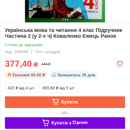
Українська мова та читання 4 клас Підручник
Частина 2 (у 2-х ч) Коваленко Ємець Ранок
Готово до відправки
Код: 288450
Опт і роздріб
377,40
₴
444 ₴
Економія
66.60 ₴
Залишилось
36 днів
422 ₴
від 4 шт.
369,80 ₴
від 9 шт.
Купити
або
Купити з