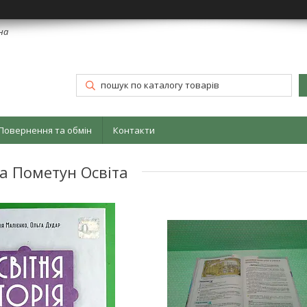
їна
Повернення та обмін
Контакти
на Пометун Освіта