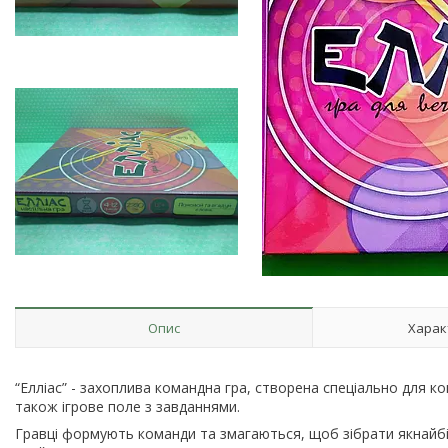
Опис
Харак
“Елліас” - захоплива командна гра, створена спеціально для ком
також ігрове поле з завданнями.
Гравці формують команди та змагаються, щоб зібрати якнайбіл