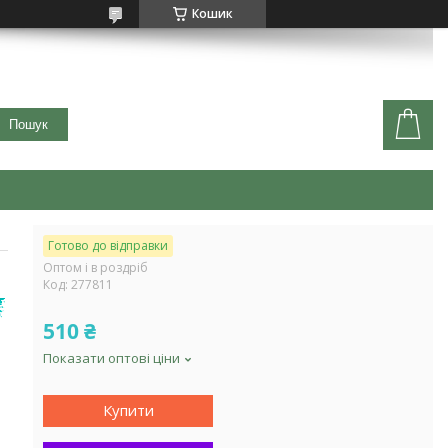
Кошик
Пошук
Готово до відправки
Оптом і в роздріб
Код:
277811
510 ₴
Показати оптові ціни
Купити