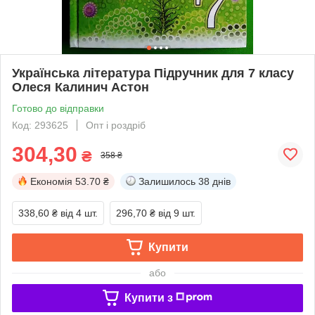
Українська література Підручник для 7 класу
Олеся Калинич Астон
Готово до відправки
Код: 293625
Опт і роздріб
304,30
₴
358 ₴
Економія
53.70 ₴
Залишилось
38 днів
338,60 ₴
від 4 шт.
296,70 ₴
від 9 шт.
Купити
або
Купити з