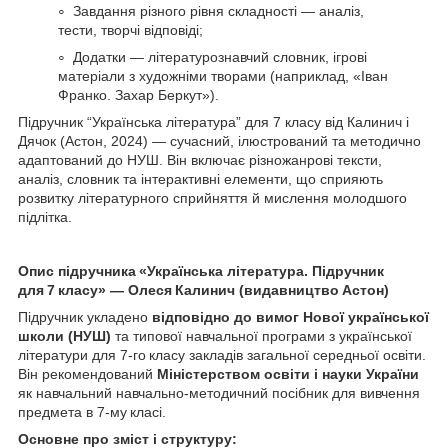
Завдання різного рівня складності — аналіз,
тести, творчі відповіді;
Додатки — літературознавчий словник, ігрові
матеріали з художніми творами (наприклад, «Іван
Франко. Захар Беркут»).
Підручник “Українська література” для 7 класу від Калинич і
Дячок (Астон, 2024) — сучасний, ілюстрований та методично
адаптований до НУШ. Він включає різножанрові тексти,
аналіз, словник та інтерактивні елементи, що сприяють
розвитку літературного сприйняття й мислення молодшого
підлітка.
Опис підручника «Українська література. Підручник
для 7 класу» — Олеся Калинич (видавництво Астон)
Підручник укладено
відповідно до вимог Нової української
школи (НУШ)
та типової навчальної програми з української
літератури для 7‑го класу закладів загальної середньої освіти.
Він рекомендований
Міністерством освіти і науки України
як навчальний навчально‑методичний посібник для вивчення
предмета в 7‑му класі.
Основне про зміст і структуру: