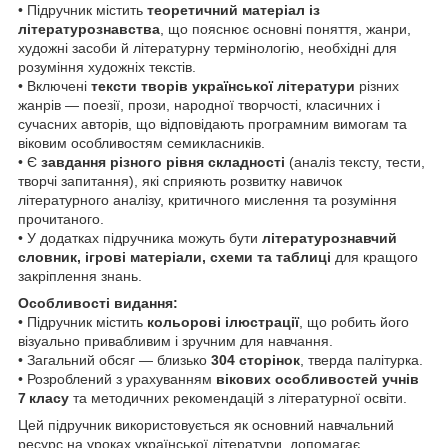
• Підручник містить
теоретичний матеріал із
літературознавства
, що пояснює основні поняття, жанри,
художні засоби й літературну термінологію, необхідні для
розуміння художніх текстів.
• Включені
тексти творів української літератури
різних
жанрів — поезії, прози, народної творчості, класичних і
сучасних авторів, що відповідають програмним вимогам та
віковим особливостям семикласників.
• Є
завдання різного рівня складності
(аналіз тексту, тести,
творчі запитання), які сприяють розвитку навичок
літературного аналізу, критичного мислення та розуміння
прочитаного.
• У додатках підручника можуть бути
літературознавчий
словник, ігрові матеріали, схеми та таблиці
для кращого
закріплення знань.
Особливості видання:
• Підручник містить
кольорові ілюстрації
, що робить його
візуально привабливим і зручним для навчання.
• Загальний обсяг — близько
304 сторінок
, тверда палітурка.
• Розроблений з урахуванням
вікових особливостей учнів
7 класу
та методичних рекомендацій з літературної освіти.
Цей підручник використовується як основний навчальний
ресурс на уроках української літератури, допомагає