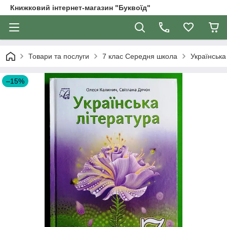
Книжковий інтернет-магазин "Буквоїд"
Товари та послуги
7 клас Середня школа
Українська
–15%