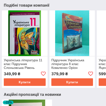
Подібні товари компанії
Українська література 11
Підручник Українська
Укра
клас Підручник
література 8 клас
клас
Слоньовська Рівень
Коваленко Оріон
Яцен
стандарту Літера
349,99
379,99
599
₴
₴
Купити
Купити
Акційні пропозиції та новинки
–15%