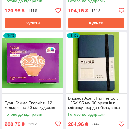
Готово до відправки
Готово до відправки
120,96
104,16
₴
₴
144 ₴
124 ₴
Купити
Купити
–16%
–16%
Блокнот Axent Partner Soft
Гуаш Гамма Творчість 12
125х195 мм 96 аркушів в
кольорів по 20 мл художня
клітинку тверда обкладинка
синій
Готово до відправки
Готово до відправки
200,76
204,96
₴
₴
239 ₴
244 ₴