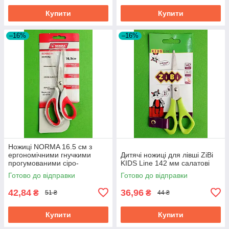
Купити
Купити
–16%
–16%
Ножиці NORMA 16.5 см з
ергономічними гнучкими
Дитячі ножиці для лівші ZiBi
прогумованими сіро-
KIDS Line 142 мм салатові
червоними ручками 1.8 мм
Готово до відправки
Готово до відправки
42,84
36,96
₴
₴
51 ₴
44 ₴
Купити
Купити