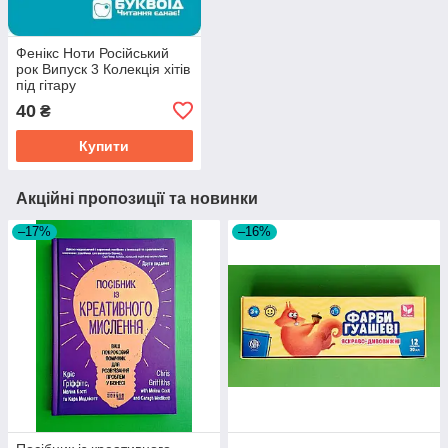
Фенікс Ноти Російський
рок Випуск 3 Колекція хітів
під гітару
40
₴
Купити
Акційні пропозиції та новинки
–17%
–16%