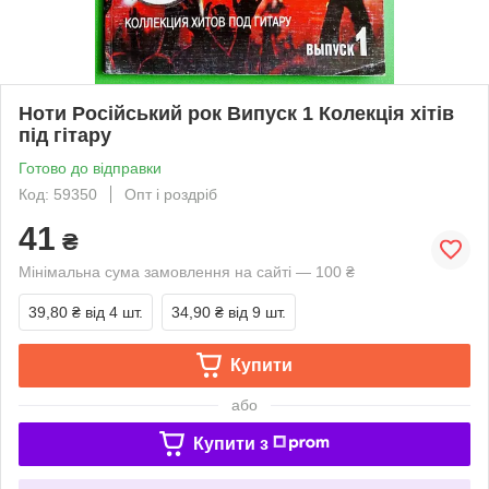
Ноти Російський рок Випуск 1 Колекція хітів
під гітару
Готово до відправки
Код: 59350
Опт і роздріб
41
₴
Мінімальна сума замовлення на сайті — 100 ₴
39,80 ₴
від 4 шт.
34,90 ₴
від 9 шт.
Купити
або
Купити з