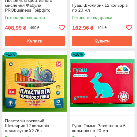
Посібник із креативного
мислення Фабула
Гуаш Школярик 12 кольорів
PRObusiness Гріффітс
по 20 мл
фіолетова
Готово до відправки
Готово до відправки
408,99
162,96
₴
₴
490 ₴
194 ₴
Купити
Купити
–16%
–16%
Пластилін восковий
Школярик 12 кольорів
Гуаш Гамма Захоплення 6
прямокутний 276 г
кольорів по 20 мл