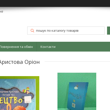
їна
Повернення та обмін
Контакти
Аристова Оріон