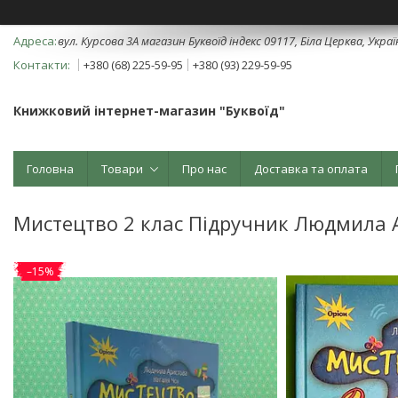
вул. Курсова 3А магазин Буквоїд індекс 09117, Біла Церква, Укра
+380 (68) 225-59-95
+380 (93) 229-59-95
Книжковий інтернет-магазин "Буквоїд"
Головна
Товари
Про нас
Доставка та оплата
Мистецтво 2 клас Підручник Людмила 
–15%