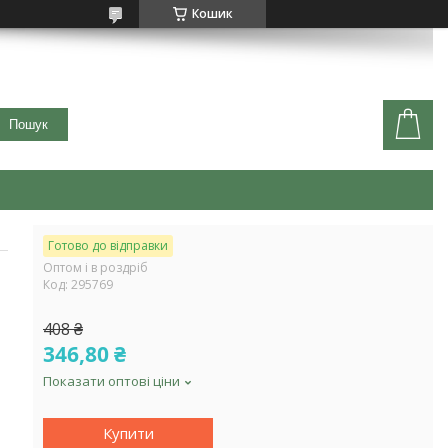
Кошик
Пошук
Готово до відправки
Оптом і в роздріб
Код:
295769
408 ₴
346,80 ₴
Показати оптові ціни
Купити