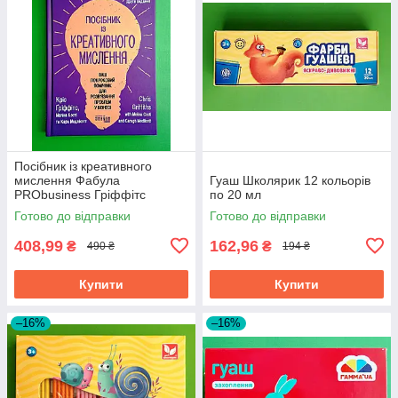
Посібник із креативного
мислення Фабула
Гуаш Школярик 12 кольорів
PRObusiness Гріффітс
по 20 мл
фіолетова
Готово до відправки
Готово до відправки
408,99
162,96
₴
₴
490 ₴
194 ₴
Купити
Купити
–16%
–16%