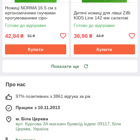
Ножиці NORMA 16.5 см з
ергономічними гнучкими
Дитячі ножиці для лівші ZiBi
прогумованими сіро-
KIDS Line 142 мм салатові
червоними ручками 1.8 мм
Готово до відправки
Готово до відправки
42,84
36,96
₴
₴
51 ₴
44 ₴
Купити
Купити
Показати ще
Про нас
97% позитивних з 3861 відгука за рік
Працює з 10.11.2013
м. Біла Церква
вул. Курсова 3А магазин Буквоїд індекс 09117, Біла
Церква, Україна
Контакти