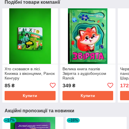
Подібні товари компанії
Хто сховався в лісі.
Велика книга пазлів
Черв
Книжка з віконцями, Ранок
Звірята з аудіобонусом
пано
Кенгуру
Ranok
Шар
Вида
85
349
172
₴
₴
Купити
Купити
Акційні пропозиції та новинки
–17%
–16%