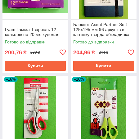
Блокнот Axent Partner Soft
Гуаш Гамма Творчість 12
125х195 мм 96 аркушів в
кольорів по 20 мл художня
клітинку тверда обкладинка
синій
Готово до відправки
Готово до відправки
200,76
204,96
₴
₴
239 ₴
244 ₴
Купити
Купити
–16%
–16%