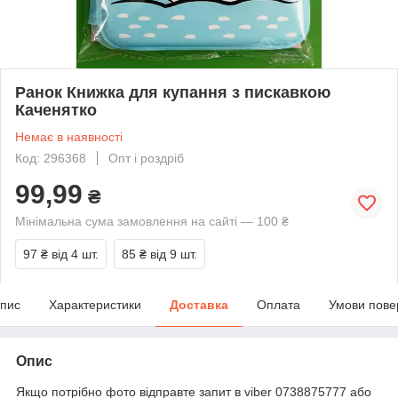
Ранок Книжка для купання з пискавкою
Каченятко
Немає в наявності
Код: 296368
Опт і роздріб
99,99
₴
Мінімальна сума замовлення на сайті — 100 ₴
97 ₴
від 4 шт.
85 ₴
від 9 шт.
пис
Характеристики
Доставка
Оплата
Умови пове
Опис
Якщо потрібно фото відправте запит в viber 0738875777 або