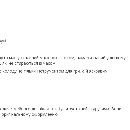
уці
рта має унікальний малюнок з котом, намальований у легкому і
 які не стираються із часом.
 колоду не тільки інструментом для гри, а й яскравим
 для сімейного дозвілля, так і для зустрічей із друзями. Вони
яки оригінальному оформленню.