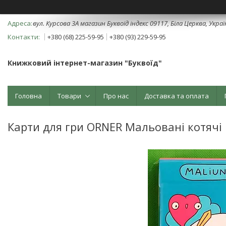
вул. Курсова 3А магазин Буквоїд індекс 09117, Біла Церква, Укра
+380 (68) 225-59-95
+380 (93) 229-59-95
Книжковий інтернет-магазин "Буквоїд"
Головна
Товари
Про нас
Доставка та оплата
Карти для гри ORNER Мальовані котячі