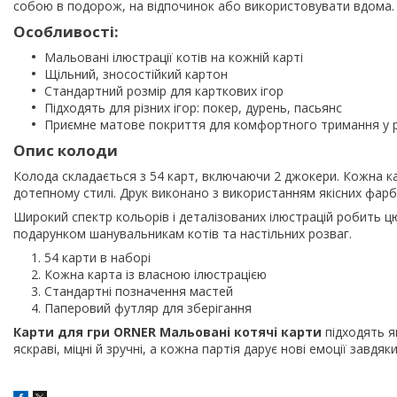
собою в подорож, на відпочинок або використовувати вдома.
Особливості:
Мальовані ілюстрації котів на кожній карті
Щільний, зносостійкий картон
Стандартний розмір для карткових ігор
Підходять для різних ігор: покер, дурень, пасьянс
Приємне матове покриття для комфортного тримання у р
Опис колоди
Колода складається з 54 карт, включаючи 2 джокери. Кожна ка
дотепному стилі. Друк виконано з використанням якісних фарб,
Широкий спектр кольорів і деталізованих ілюстрацій робить цю
подарунком шанувальникам котів та настільних розваг.
54 карти в наборі
Кожна карта із власною ілюстрацією
Стандартні позначення мастей
Паперовий футляр для зберігання
Карти для гри ORNER Мальовані котячі карти
підходять як
яскраві, міцні й зручні, а кожна партія дарує нові емоції завд