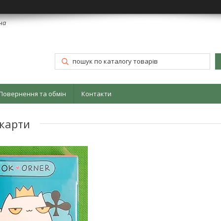
їна
Повернення та обмін
Контакти
 карти