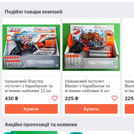
Подібні товари компанії
Іграшковий бластер
Іграшковий пістолет
Ігра
пістолет з барабаном та
Blaster з барабаном та
Blas
м'якими набоями 12 шт
м’якими набоями 4 шт
м'як
Божевільні Ікла BH133
Дракон BH128
діте
430
225
225
₴
₴
Купити
Купити
Акційні пропозиції та новинки