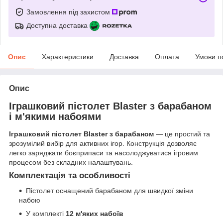
Замовлення під захистом
Доступна доставка
Опис
Характеристики
Доставка
Оплата
Умови п
Опис
Іграшковий пістолет Blaster з барабаном
і м'якими набоями
Іграшковий пістолет Blaster з барабаном
— це простий та
зрозумілий вибір для активних ігор. Конструкція дозволяє
легко заряджати боєприпаси та насолоджуватися ігровим
процесом без складних налаштувань.
Комплектація та особливості
Пістолет оснащений барабаном для швидкої зміни
набою
У комплекті
12 м'яких набоїв