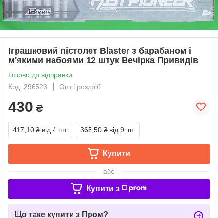
Іграшковий пістолет Blaster з барабаном і
м'якими набоями 12 штук Вечірка Привидів
Готово до відправки
Код: 296523
Опт і роздріб
430
₴
417,10 ₴
від 4 шт.
365,50 ₴
від 9 шт.
Купити
або
Купити з
Що таке купити з Пром?