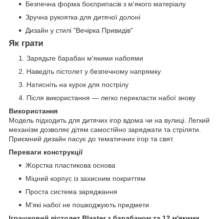
Безпечна форма боєприпасів з м'якого матеріалу
Зручна рукоятка для дитячої долоні
Дизайн у стилі "Вечірка Привидів"
Як грати
Зарядьте барабан м'якими набоями
Наведіть пістолет у безпечному напрямку
Натисніть на курок для пострілу
Після використання — легко перекласти набої знову
Використання
Модель підходить для дитячих ігор вдома чи на вулиці. Легкий
механізм дозволяє дітям самостійно заряджати та стріляти.
Приємний дизайн пасує до тематичних ігор та свят.
Переваги конструкції
Жорстка пластикова основа
Міцний корпус із захисним покриттям
Проста система заряджання
М'які набої не пошкоджують предмети
Іграшковий пістолет Blaster з барабаном та 12 м'якими