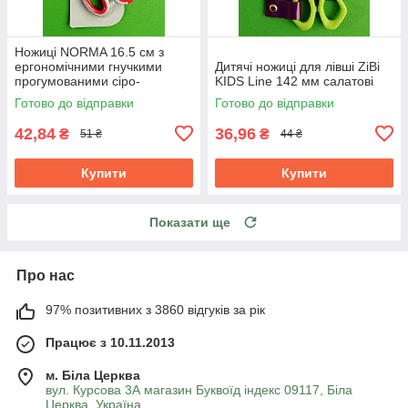
Ножиці NORMA 16.5 см з
ергономічними гнучкими
Дитячі ножиці для лівші ZiBi
прогумованими сіро-
KIDS Line 142 мм салатові
червоними ручками 1.8 мм
Готово до відправки
Готово до відправки
42,84
36,96
₴
₴
51 ₴
44 ₴
Купити
Купити
Показати ще
Про нас
97% позитивних з 3860 відгуків за рік
Працює з 10.11.2013
м. Біла Церква
вул. Курсова 3А магазин Буквоїд індекс 09117, Біла
Церква, Україна