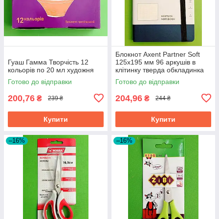
Блокнот Axent Partner Soft
Гуаш Гамма Творчість 12
125х195 мм 96 аркушів в
кольорів по 20 мл художня
клітинку тверда обкладинка
синій
Готово до відправки
Готово до відправки
200,76
204,96
₴
₴
239 ₴
244 ₴
Купити
Купити
–16%
–16%