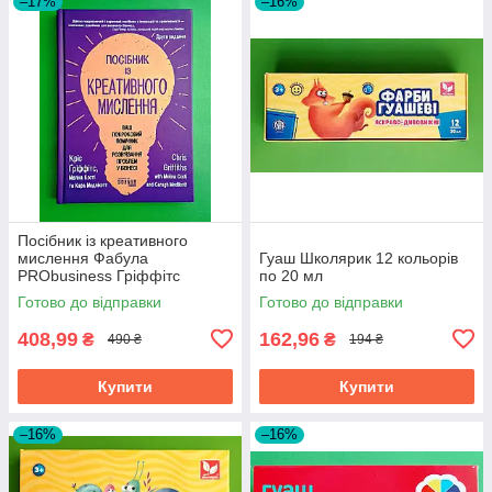
–17%
–16%
Посібник із креативного
мислення Фабула
Гуаш Школярик 12 кольорів
PRObusiness Гріффітс
по 20 мл
фіолетова
Готово до відправки
Готово до відправки
408,99
162,96
₴
₴
490 ₴
194 ₴
Купити
Купити
–16%
–16%