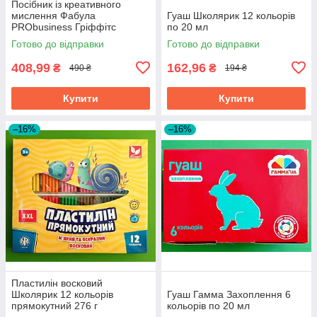
Посібник із креативного
мислення Фабула
Гуаш Школярик 12 кольорів
PRObusiness Гріффітс
по 20 мл
фіолетова
Готово до відправки
Готово до відправки
408,99
162,96
₴
₴
490 ₴
194 ₴
Купити
Купити
–16%
–16%
Пластилін восковий
Школярик 12 кольорів
Гуаш Гамма Захоплення 6
прямокутний 276 г
кольорів по 20 мл