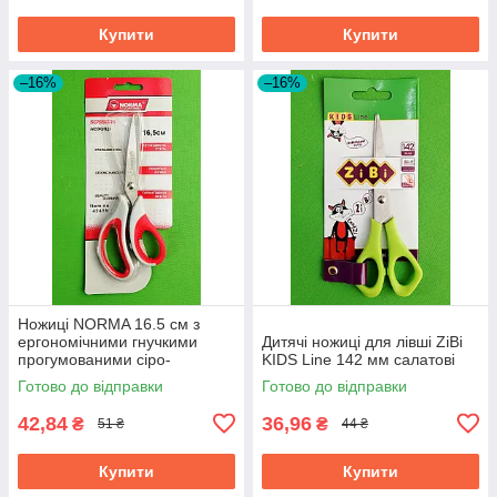
Купити
Купити
–16%
–16%
Ножиці NORMA 16.5 см з
ергономічними гнучкими
Дитячі ножиці для лівші ZiBi
прогумованими сіро-
KIDS Line 142 мм салатові
червоними ручками 1.8 мм
Готово до відправки
Готово до відправки
42,84
36,96
₴
₴
51 ₴
44 ₴
Купити
Купити