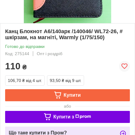
Канц Блокнот А6/140арк /140046/ WL72-26, #
шкірзам, на магніті, Warmly (1/75/150)
Готово до відправки
Код: 275144
Опт і роздріб
110
₴
106,70 ₴
від 4 шт.
93,50 ₴
від 9 шт.
Купити
або
Купити з
Що таке купити з Пром?