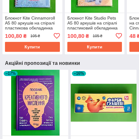
Блокнот Kite Cinnamoroll
Блокнот Kite Studio Pets
Блок
А5 80 аркушів на спіралі
А5 80 аркушів на спіралі
на с
пластикова обкладинка
пластиковий обкладинка
Cinn
100,80
100,80
48
₴
₴
105 ₴
105 ₴
Купити
Купити
Акційні пропозиції та новинки
–17%
–16%