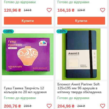
Готово до відправки
Готово до відправки
120,96
104,16
₴
₴
144 ₴
124 ₴
Купити
Купити
–16%
–16%
Блокнот Axent Partner Soft
Гуаш Гамма Творчість 12
125х195 мм 96 аркушів в
кольорів по 20 мл художня
клітинку тверда обкладинка
синій
Готово до відправки
Готово до відправки
200,76
204,96
₴
₴
239 ₴
244 ₴