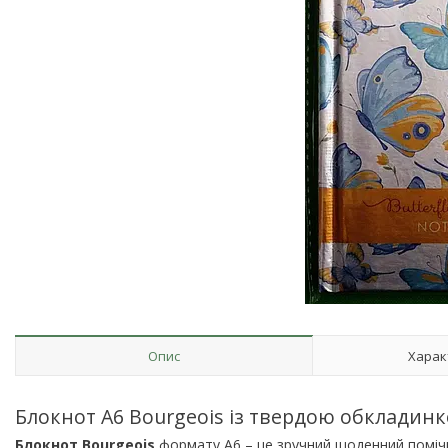
Опис
Харак
Блокнот А6 Bourgeois із твердою обкладин
Блокнот Bourgeois
формату А6 – це зручний щоденний помічн