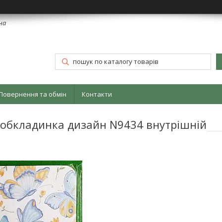
їна
Повернення та обмін
Контакти
а обкладинка дизайн N9434 внутрішній