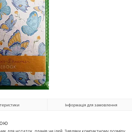
теристики
Інформація для замовлення
кою
ик для нотаток, планів чи ідей. Завдяки компактному розміру