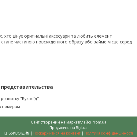
, хто цінує оригінальні аксесуари та любить елемент
о стане частиною повсякденного образу або займе місце серед
 представительства
 розвитку "Буквоїд"
о номерам
Сайт створений на маркетплейсі
Prom.ua
Продавець на Bigl.ua
📑 БУКВОЇД 📚 |
Поскаржитися на контент
|
Політика конфіденційності