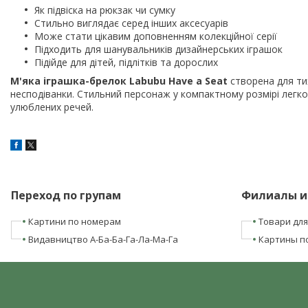
Як підвіска на рюкзак чи сумку
Стильно виглядає серед інших аксесуарів
Може стати цікавим доповненням колекційної серії
Підходить для шанувальників дизайнерських іграшок
Підійде для дітей, підлітків та дорослих
М'яка іграшка-брелок Labubu Have a Seat
створена для тих
несподіванки. Стильний персонаж у компактному розмірі легк
улюблених речей.
Переход по групам
Филиалы и
Картини по номерам
Товари для
Видавництво А-Ба-Ба-Га-Ла-Ма-Га
Картины п