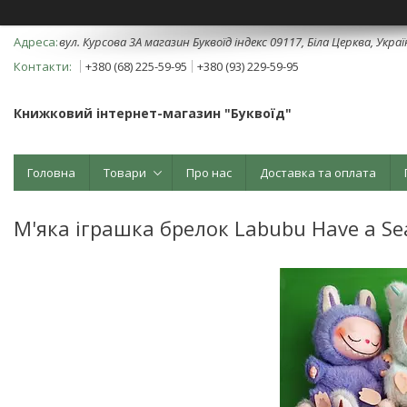
вул. Курсова 3А магазин Буквоїд індекс 09117, Біла Церква, Укра
+380 (68) 225-59-95
+380 (93) 229-59-95
Книжковий інтернет-магазин "Буквоїд"
Головна
Товари
Про нас
Доставка та оплата
М'яка іграшка брелок Labubu Have a Sea