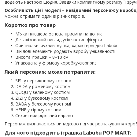
додають настрою щодня. Завдяки компактному розміру її зручно
Особливість цієї моделі – невідомий персонаж у коробці
можна отримати один із різних героїв.
Коротко про товар
М'яка плюшева основа приємна на дотик
Деталізований вигляд усіх частин фігурки
Оригінальні рухливі вушка, характерні для Labubu
Вінілові елементи додають виробу унікальності
Висота іграшки – 8–10 см
Упакована у фірмову коробку-сюрприз
Який персонаж може потрапити:
SISI у персиковому костюмі
DADA у рожевому костюмі
QUQU у зеленому костюмі
ZIZI у бузковому костюмі
BABA у бежевому костюмі
HEHE у сірому костюмі
Секретний рідкісний варіант
Персонаж визначається випадково під час розпакування короб
Для чого підходить іграшка Labubu POP MART: