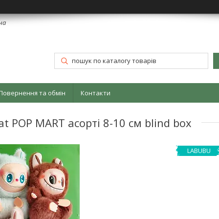
їна
Повернення та обмін
Контакти
t POP MART асорті 8-10 см blind box
LABUBU