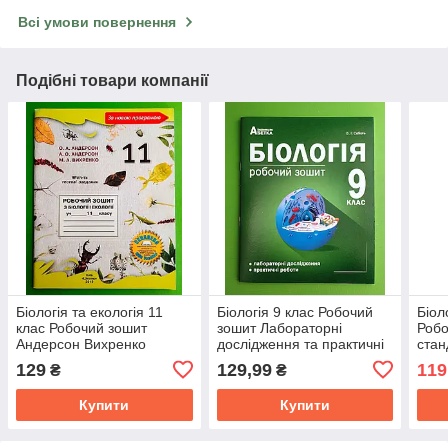
Всі умови повернення
Подібні товари компанії
Біологія та екологія 11
Біологія 9 клас Робочий
Біол
клас Робочий зошит
зошит Лабораторні
Робо
Андерсон Вихренко
дослідження та практичні
стан
Школяр
роботи Соболь Абетка
Ран
129
129,99
119
₴
₴
Купити
Купити