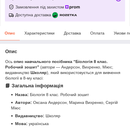
Замовлення під захистом
Доступна доставка
Опис
Характеристики
Доставка
Оплата
Умови п
Опис
Ось
опис навчального посібника “Біологія 8 клас.
Робочий зошит”
(автори — Андерсон, Вихренко, Міюс;
видавництво
Школяр
), який використовується для вивчення
біології в 8-му класі:
📘 Загальна інформація
Назва:
Біологія 8 клас. Робочий зошит
Автори:
Оксана Андерсон, Марина Вихренко, Сергій
Міюс
Видавництво:
Школяр
Мова:
українська