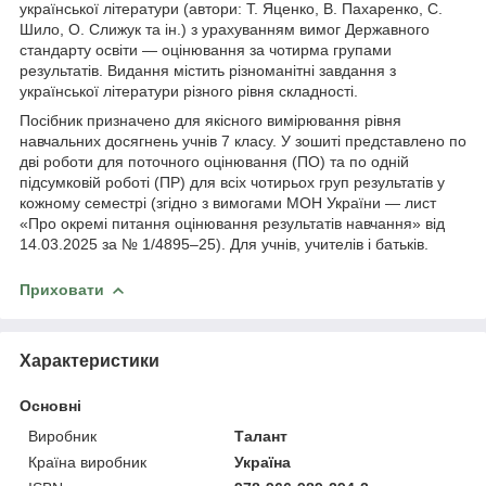
української літератури (автори: Т. Яценко, В. Пахаренко, С.
Шило, О. Слижук та ін.) з урахуванням вимог Державного
стандарту освіти — оцінювання за чотирма групами
результатів. Видання містить різноманітні завдання з
української літератури різного рівня складності.
Посібник призначено для якісного вимірювання рівня
навчальних досягнень учнів 7 класу. У зошиті представлено по
дві роботи для поточного оцінювання (ПО) та по одній
підсумковій роботі (ПР) для всіх чотирьох груп результатів у
кожному семестрі (згідно з вимогами МОН України — лист
«Про окремі питання оцінювання результатів навчання» від
14.03.2025 за № 1/4895–25). Для учнів, учителів і батьків.
Приховати
Характеристики
Основні
Виробник
Талант
Країна виробник
Україна