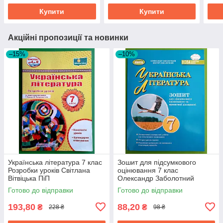
стандарту
Купити
Купити
Акційні пропозиції та новинки
–15%
–10%
Українська література 7 клас
Зошит для підсумкового
Розробки уроків Світлана
оцінювання 7 клас
Вітвіцька ПіП
Олександр Заболотний
Генеза
Готово до відправки
Готово до відправки
193,80
88,20
₴
₴
228 ₴
98 ₴