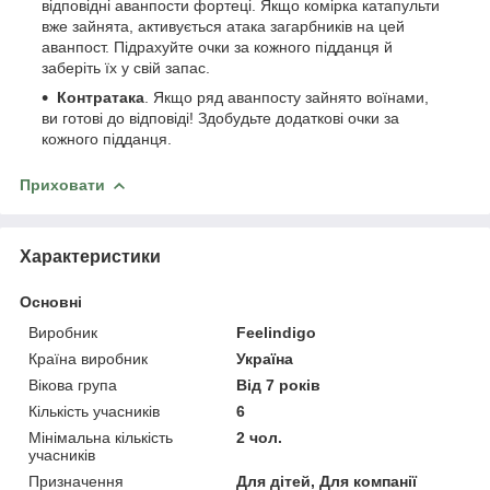
відповідні аванпости фортеці. Якщо комірка катапульти
вже зайнята, активується атака загарбників на цей
аванпост. Підрахуйте очки за кожного підданця й
заберіть їх у свій запас.
Контратака
. Якщо ряд аванпосту зайнято воїнами,
ви готові до відповіді! Здобудьте додаткові очки за
кожного підданця.
Приховати
Характеристики
Основні
Виробник
Feelindigo
Країна виробник
Україна
Вікова група
Від 7 років
Кількість учасників
6
Мінімальна кількість
2 чол.
учасників
Призначення
Для дітей, Для компанії