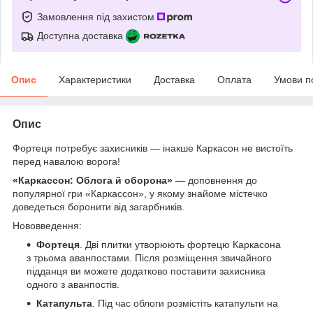
Замовлення під захистом
Доступна доставка
Опис
Характеристики
Доставка
Оплата
Умови п
Опис
Фортеця потребує захисників — інакше Каркасон не вистоїть
перед навалою ворога!
«Каркассон: Облога й оборона»
— доповнення до
популярної гри «Каркассон», у якому знайоме містечко
доведеться боронити від загарбників.
Нововведення:
Фортеця
. Дві плитки утворюють фортецю Каркасона
з трьома аванпостами. Після розміщення звичайного
підданця ви можете додатково поставити захисника
одного з аванпостів.
Катапульта
. Під час облоги розмістіть катапульти на