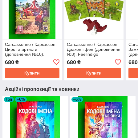
Carcassonne / Каркассон.
Carcassonne / Каркассон.
Carc
Цирк та артисти
Дракон і фея (доповнення
Замк
(доповнення №10).
№3). Feelindigo
(доп
Feelindigo
Feel
680
680
680
₴
₴
Купити
Купити
Акційні пропозиції та новинки
Топ
–6%
–6%