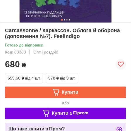
Carcassonne / Каркассон. Облога й оборона
(доповнення №7). Feelindigo
Готово до відправки
Код: 83383
Опт і роздріб
680
₴
659,60 ₴
від 4 шт.
578 ₴
від 9 шт.
Купити
або
Купити з
Що таке купити з Пром?