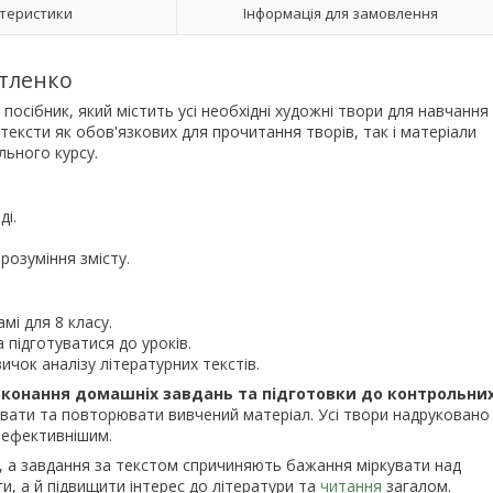
теристики
Інформація для замовлення
ітленко
 посібник, який містить усі необхідні художні твори для навчання
 тексти як обов'язкових для прочитання творів, так і матеріали
ьного курсу.
ді.
розуміння змісту.
мі для 8 класу.
 підготуватися до уроків.
чок аналізу літературних текстів.
 виконання домашніх завдань та підготовки до контрольни
вати та повторювати вивчений матеріал. Усі твори надруковано
 ефективнішим.
в, а завдання за текстом спричиняють бажання міркувати над
, а й підвищити інтерес до літератури та
читання
загалом.