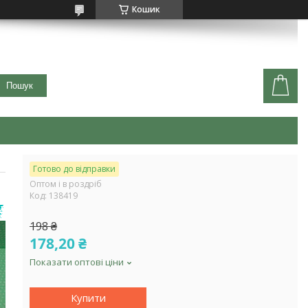
Кошик
Пошук
Готово до відправки
Оптом і в роздріб
Код:
138419
Я
198 ₴
178,20 ₴
Показати оптові ціни
Купити