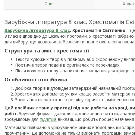
Опис
Харак
Зарубіжна література 8 клас. Хрестоматія Св
Зарубіжна література 8 клас
. Хрестоматія Світленко
– це
8 класі відповідно до шкільної програми. У хрестоматії зібрано
для вибору, що дозволяє забезпечити повне охоплення навчал
Структура та зміст хрестоматії
Тексти художніх творів у повному або скороченому вигля
Поетичні твори подані в оригіналах та перекладах.
Після кожного твору – запитання і завдання для кращого 
Особливості посібника
Добірка творів відповідає затвердженій навчальній програ
Хрестоматія допомагає учням краще засвоїти матеріал та
Запитання після кожного розділу сприяють зміцненню нави
Цей посібник стане у пригоді під час роботи на уроці,
робіт.
Зручний формат дозволяє організовано читати, аналізу
зрозумілому для
підлітків
викладі, що робить процес навчання
Матеріали підібрано з урахуванням різних вподобань школярі
прочитаним. Це допоможе не тільки виконати програмні вимоги