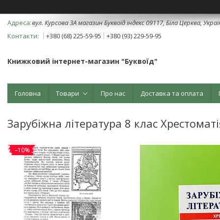
вул. Курсова 3А магазин Буквоїд індекс 09117, Біла Церква, Укра
+380 (68) 225-59-95
+380 (93) 229-59-95
Книжковий інтернет-магазин "Буквоїд"
Головна
Товари
Про нас
Доставка та оплата
Зарубіжна література 8 клас Хрестоматі
–10%