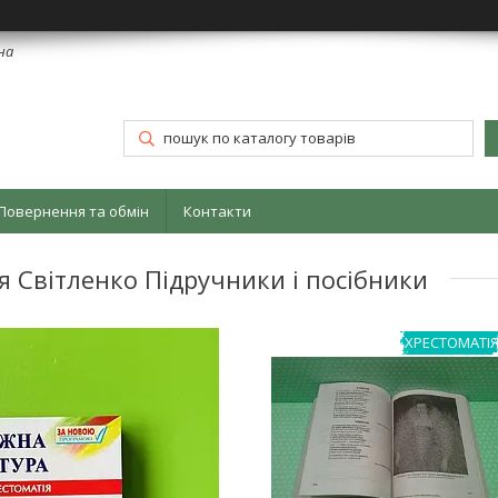
їна
Повернення та обмін
Контакти
я Світленко Підручники і посібники
ХРЕСТОМАТІ